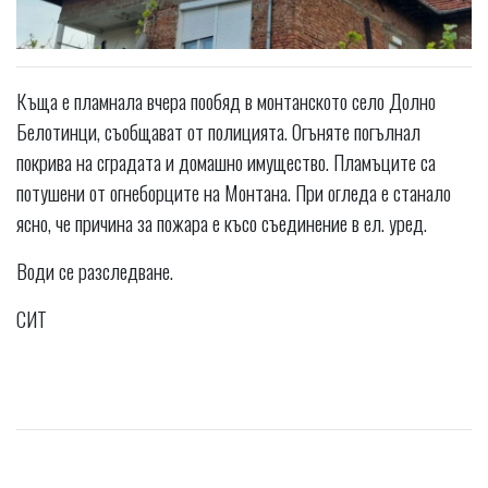
Къща е пламнала вчера пообяд в монтанското село Долно
Белотинци, съобщават от полицията. Огъняте погълнал
покрива на сградата и домашно имущество. Пламъците са
потушени от огнеборците на Монтана. При огледа е станало
ясно, че причина за пожара е късо съединение в ел. уред.
Води се разследване.
СИТ