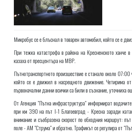
Микробус се е блъснал в товарен автомобил, който се е д
При тежка катастрофа в района на Кресненското ханче в 
казаха от пресцентъра на МВР.
Пътнотранспортното произшествие е станало около 07:00 ч
който се е движил в насрещното движение. Четирима от 
първоначални данни всички са били в съзнание, уточниха о
От Агенция "Пътна инфраструктура" информират водачите 
при км 390 на път I-1 Благоевград - Кресна заради кат
внимание и съобразена скорост по обходния маршрут: път 
поле - АМ "Струма" и обратно. Трафикът се регулира от "Пъ