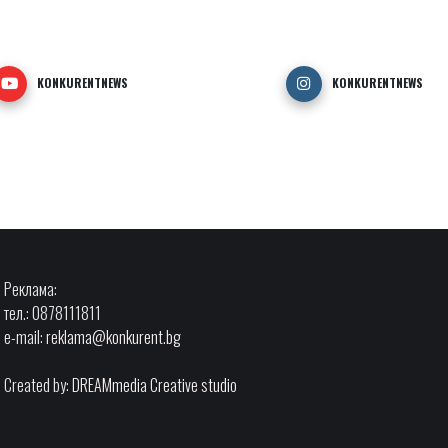
KONKURENTNEWS
KONKURENTNEWS
Реклама:
тел.: 0878111811
e-mail:
reklama@konkurent.bg
Created by:
DREAMmedia Creative studio