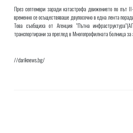
През септември заради катастрофа движението по път II
временно се осъществяваше двупосочно в една лента порад
Това съобщиха от Агенция "Пътна инфраструктура"(А
транспортирани за преглед в Многопрофилната болница за 
//dariknews.bg/