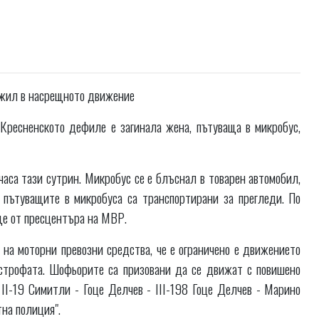
вижил в насрещното движение
Кресненското дефиле е загинала жена, пътуваща в микробус,
аса тази сутрин. Микробус се е блъснал в товарен автомобил,
пътуващите в микробуса са транспортирани за прегледи. По
ще от пресцентъра на МВР.
на моторни превозни средства, че е ограничено е движението
астрофата. Шофьорите са призовани да се движат с повишено
II-19 Симитли - Гоце Делчев - III-198 Гоце Делчев - Марино
тна полиция".