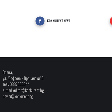
KONKURENT.NEWS
Враца,
ул. "Софроний Врачански" 3,
тел.: 0887335544
e-mail:
editor@konkurent.bg
novini@konkurent.bg