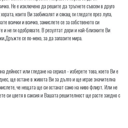
ичко. Не е изключено да решите да тръгнете съвсем в друго
хората, които Ви заобикалят и сякащ ги гледате през лупа,
ате всички и всичко, замислете се за собственото си
е и не ги одобрявате. В резултат дори и най-близките Ви
и.Дръжте се по-меко, за да запазите мира.
а дейност или гледане на сериал - изберете това, което Ви е
е днес, ще остане в живота Ви за дълго и ще играе значителна
и мислете, че нещата ще си останат само на ниво флирт. Или не
ете си цветя в саксия и Вашата решителност ще расте заедно с