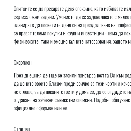
Опитайте се да прекарате деня спокойно, като избягвате из
свръхсложни задачи. Умението да се задоволявате с малко 
планирате да посветите деня си на преодоляване на профе
се правят големи покупки и крупни инвестиции - няма да пох
физическите, така и емоционалните натоварвания, защото м
Скорпион
През днешния ден ще се засили привързаността Ви към род
да цените своите близки преди всичко за тези черти и качес
не е лошо, за да поканите гости у дома си, да се отдадете 
отдаване на забавни съвместни спомени. Подобно общуване
официално оформен или не.
Стрелец