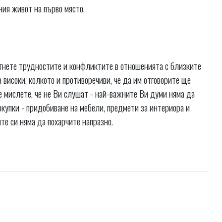
ния живот на първо място.
егнете трудностите и конфликтите в отношенията с близките
високи, колкото и противоречиви, че да им отговорите ще
е мислете, че не Ви слушат - най-важните Ви думи няма да
покупки - придобиване на мебели, предмети за интериора и
ите си няма да похарчите напразно.