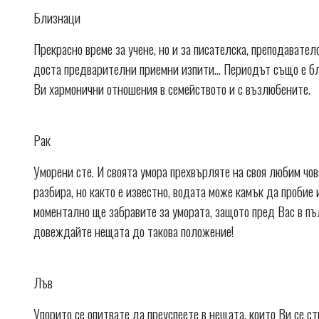
Близнаци
Прекрасно време за учене, но и за писателска, преподавател
доста предварителни приемни изпити... Периодът също е б
Ви хармонични отношения в семейството и с възлюбените.
Рак
Уморени сте. И своята умора прехвърляте на своя любим чове
разбира, но както е известно, водата може камък да пробие 
моментално ще забравите за умората, защото пред Вас в пъ
довеждайте нещата до такова положение!
Лъв
Упорито се опитвате да преуспеете в нещата, които Ви се ст