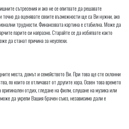
лишните сътресения и ако не се опитвате да решавате
и точно да оценявате своите възможности ще са Ви нужни, ако
сионални трудности. Финансовата картина е стабилна. Може да
арчите парите си напразно. Старайте се да избягвате както
оже да станат причина за неуспехи.
ните места, домът и семейството Ви. При това ще сте склонни
тва, по които се отличават от другите хора. Освен това времето
на оригинален отдих, гледане на филм, слушане на музика или
 може да укрепи Вашия брачен съюз, независимо дали е