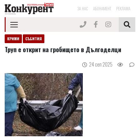
ЗА НАС
АБОНАМЕНТ
РЕКЛАМА
КРИМИ
СЪБИТИЯ
Труп е открит на гробището в Дългоделци
24 сеп 2025