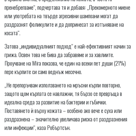
пренебрегваме“, подчертава тя и добавя: „Прекомерното миене
или употребата на твърде агресивни шампоани могат да
раздразнят фоликулите и да допринесат за изтъняване на
косата“.
Затова „индивидуалният подход“ е най-ефективният начин за
грижа. Освен това не бива да забравяме и за хавлиите.
Проучване на Mira показва, че един на всеки пет души (21%)
пере кърпите си само веднъж месечно.
„Не препоръчвам използването на мръсни кърпи повторно,
защото щом кърпата се навлажни, тя бързо се превръща в
идеална среда за развитие на бактерии и гъбички.
Поставянето ѝ върху кожата – особено ако вече е суха или
раздразнена – значително увеличава риска от раздразнения
или инфекции“, каза Робъртсън.