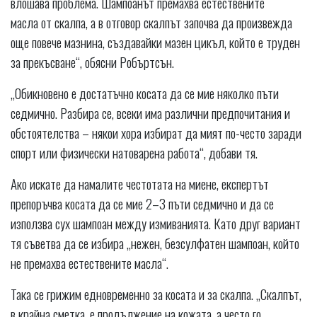
влошава проблема. Шампоанът премахва естествените
масла от скалпа, а в отговор скалпът започва да произвежда
още повече мазнина, създавайки мазен цикъл, който е труден
за прекъсване“, обясни Робъртсън.
„Обикновено е достатъчно косата да се мие няколко пъти
седмично. Разбира се, всеки има различни предпочитания и
обстоятелства – някои хора избират да мият по-често заради
спорт или физически натоварена работа“, добави тя.
Ако искате да намалите честотата на миене, експертът
препоръчва косата да се мие 2–3 пъти седмично и да се
използва сух шампоан между измиванията. Като друг вариант
тя съветва да се избира „нежен, безсулфатен шампоан, който
не премахва естествените масла“.
Така се грижим едновременно за косата и за скалпа. „Скалпът,
в крайна сметка, е продължение на кожата, а често го