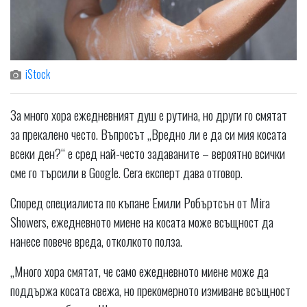
iStock
За много хора ежедневният душ е рутина, но други го смятат
за прекалено често. Въпросът „Вредно ли е да си мия косата
всеки ден?“ е сред най-често задаваните – вероятно всички
сме го търсили в Google. Сега експерт дава отговор.
Според специалиста по къпане Емили Робъртсън от Mira
Showers, ежедневното миене на косата може всъщност да
нанесе повече вреда, отколкото полза.
„Много хора смятат, че само ежедневното миене може да
поддържа косата свежа, но прекомерното измиване всъщност