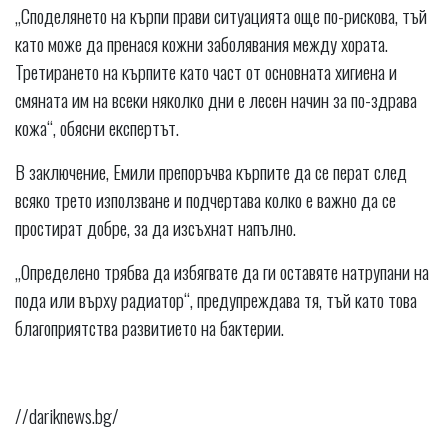
„Споделянето на кърпи прави ситуацията още по-рискова, тъй
като може да пренася кожни заболявания между хората.
Третирането на кърпите като част от основната хигиена и
смяната им на всеки няколко дни е лесен начин за по-здрава
кожа“, обясни експертът.
В заключение, Емили препоръчва кърпите да се перат след
всяко трето използване и подчертава колко е важно да се
простират добре, за да изсъхнат напълно.
„Определено трябва да избягвате да ги оставяте натрупани на
пода или върху радиатор“, предупреждава тя, тъй като това
благоприятства развитието на бактерии.
//dariknews.bg/