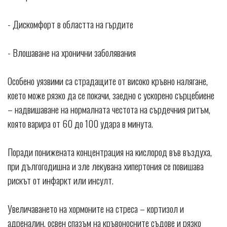
- Дискомфорт в областта на гърдите
- Влошаване на хронични заболявания
Особено уязвими са страдащите от високо кръвно налягане,
което може рязко да се покачи, заедно с ускорено сърцебиене
– надвишаване на нормалната честота на сърдечния ритъм,
която варира от 60 до 100 удара в минута.
Поради понижената концентрация на кислород във въздуха,
при дългогодишна и зле лекувана хипертония се повишава
рискът от инфаркт или инсулт.
Увеличаването на хормоните на стреса – кортизол и
адреналин, освен спазъм на кръвоносните съдове и рязко