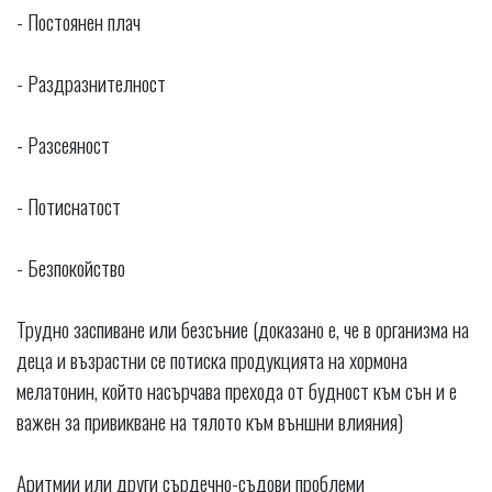
- Постоянен плач
- Раздразнителност
- Разсеяност
- Потиснатост
- Безпокойство
Трудно заспиване или безсъние (доказано е, че в организма на
деца и възрастни се потиска продукцията на хормона
мелатонин, който насърчава прехода от будност към сън и е
важен за привикване на тялото към външни влияния)
Аритмии или други сърдечно-съдови проблеми