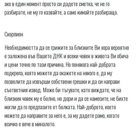
ако в един момент просто си дадете сметка, че не го
разбирате, не му го казвайте, а само кимайте разбиращо.
Скорпион
Необходимостта да се грижите за близките Ви хора вероятно
е заложена във Вашето ДНК и всеки човек в живота Ви обича
и цени точно по тази причина. Но понякога най-добрата
подкрепа, която можете да окажете на някого е, да му
позволите да извърши собствени грешки и да си направи
съответния извод. Може би тъгувате, като виждате, че на
близкия човек му е болно, но дори и да се намесите, не бихте
могли да го предпазите от болката. Най-доброто, което
можете да направите за него е, за му дадете рамо, когато
всичко е вече в миналото.