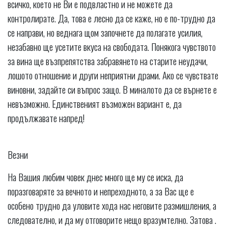
всичко, което не Ви е подвластно и не можете да
контролирате. Да, това е лесно да се каже, но е по-трудно да
се направи, но веднага щом започнете да полагате усилия,
незабавно ще усетите вкуса на свободата. Понякога чувството
за вина ще възпрепятства забравянето на старите неудачи,
лошото отношение и други неприятни драми. Ако се чувствате
виновни, задайте си въпрос защо. В миналото да се върнете е
невъзможно. Единственият възможен вариант е, да
продължавате напред!
Везни
На Вашия любим човек днес много ще му се иска, да
поразговаряте за вечното и непреходното, а за Вас ще е
особено трудно да уловите хода нас неговите размишления, а
следователно, и да му отговорите нещо вразумтелно. Затова .