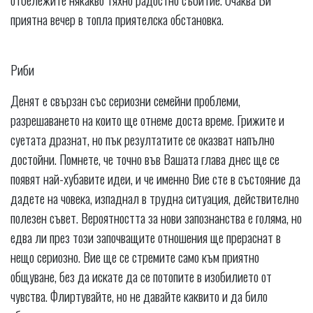
приятна вечер в топла приятелска обстановка.
Риби
Денят е свързан със сериозни семейни проблеми,
разрешаването на които ще отнеме доста време. Грижите и
суетата дразнат, но пък резултатите се оказват напълно
достойни. Помнете, че точно във Вашата глава днес ще се
появят най-хубавите идеи, и че именно Вие сте в състояние да
дадете на човека, изпаднал в трудна ситуация, действително
полезен съвет. Вероятността за нови запознанства е голяма, но
едва ли през този започващите отношения ще прераснат в
нещо сериозно. Вие ще се стремите само към приятно
общуване, без да искате да се потопите в изобилието от
чувства. Флиртувайте, но не давайте каквито и да било