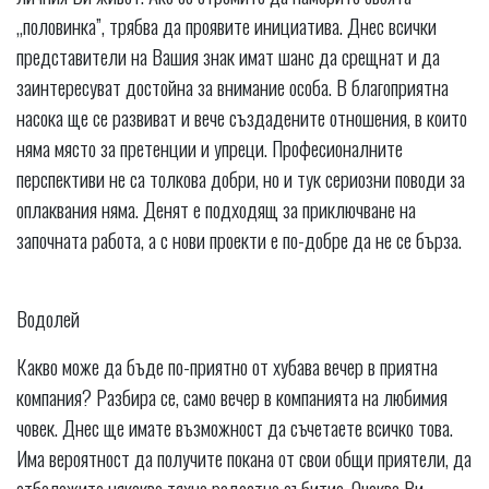
„половинка”, трябва да проявите инициатива. Днес всички
представители на Вашия знак имат шанс да срещнат и да
заинтересуват достойна за внимание особа. В благоприятна
насока ще се развиват и вече създадените отношения, в които
няма място за претенции и упреци. Професионалните
перспективи не са толкова добри, но и тук сериозни поводи за
оплаквания няма. Денят е подходящ за приключване на
започната работа, а с нови проекти е по-добре да не се бърза.
Водолей
Какво може да бъде по-приятно от хубава вечер в приятна
компания? Разбира се, само вечер в компанията на любимия
човек. Днес ще имате възможност да съчетаете всичко това.
Има вероятност да получите покана от свои общи приятели, да
отбележите някакво тяхно радостно събитие. Очаква Ви