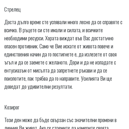
Стрелец
Доста дълго време сте успявали много лесно да се справяте с
всичко. В ръцете си сте имали и силата, и всичките
необходими ресурси. Хората виждат във Вас достатъчно
опасен противник. Само че Вие искате от живота повече и
единствения начин да го постигнете е, да излезете от своя
ъгъл и да се заемете с желаното. Дори и да не изпадате с
ентусиазъм от мисълта да запретнете ръкави и да се
поизпотите, пак трябва да го направите. Усилията Ви ще
доведат до удивителни резултати.
Козирог
Този ден може да бъде свързан със значителни промени в
личния Ви живот. Ако се стремите да намерите своята