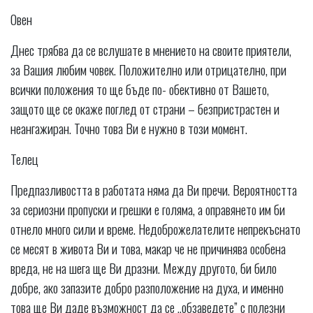
Овен
Днес трябва да се вслушате в мнението на своите приятели,
за Вашия любим човек. Положително или отрицателно, при
всички положения то ще бъде по- обективно от Вашето,
защото ще се окаже поглед от страни – безпристрастен и
неангажиран. Точно това Ви е нужно в този момент.
Телец
Предпазливостта в работата няма да Ви пречи. Вероятността
за сериозни пропуски и грешки е голяма, а оправянето им би
отнело много сили и време. Недоброжелателите непрекъснато
се месят в живота Ви и това, макар че не причинява особена
вреда, не на шега ще Ви дразни. Между другото, би било
добре, ако запазите добро разположение на духа, и именно
това ще Ви даде възможност да се „обзаведете” с полезни