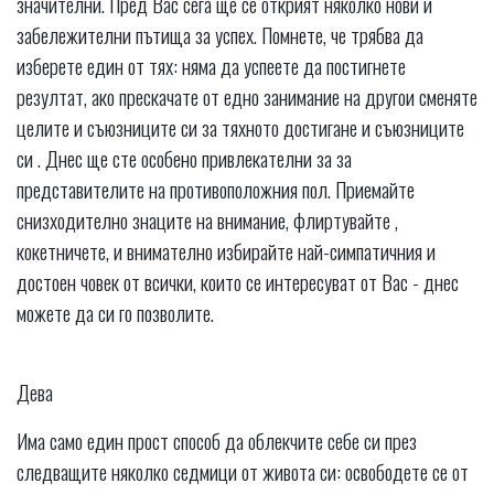
значителни. Пред Вас сега ще се открият няколко нови и
забележителни пътища за успех. Помнете, че трябва да
изберете един от тях: няма да успеете да постигнете
резултат, ако прескачате от едно занимание на другои сменяте
целите и съюзниците си за тяхното достигане и съюзниците
си . Днес ще сте особено привлекателни за за
представителите на противоположния пол. Приемайте
снизходително знаците на внимание, флиртувайте ,
кокетничете, и внимателно избирайте най-симпатичния и
достоен човек от всички, които се интересуват от Вас - днес
можете да си го позволите.
Дева
Има само един прост способ да облекчите себе си през
следващите няколко седмици от живота си: освободете се от