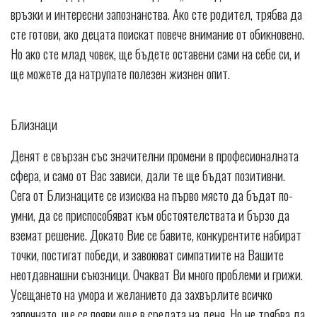
връзки и интересни запознанства. Ако сте родител, трябва да
сте готови, ако децата поискат повече внимание от обикновено.
Но ако сте млад човек, ще бъдете оставени сами на себе си, и
ще можете да натрупате полезен жизнен опит.
Близнаци
Денят е свързан със значителни промени в професионалната
сфера, и само от Вас зависи, дали те ще бъдат позитивни.
Сега от Близнаците се изисква на първо място да бъдат по-
умни, да се приспособяват към обстоятелствата и бързо да
вземат решение. Докато Вие се бавите, конкурентите набират
точки, постигат победи, и завоюват симпатиите на Вашите
неотдавнашни съюзници. Очакват Ви много проблеми и грижи.
Усещането на умора и желанието да захвърлите всичко
започнато, ще се появи още в средата на деня. Но не трябва да