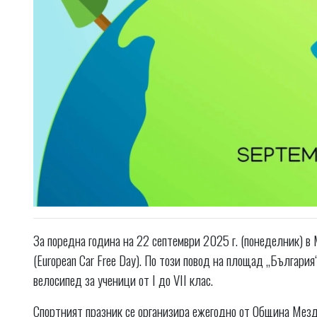
За поредна година на 22 септември 2025 г. (понеделник) 
(European Car Free Day). По този повод на площад „Българи
велосипед за ученици от I до VII клас.
Спортният празник се организира ежегодно от Община Мездр