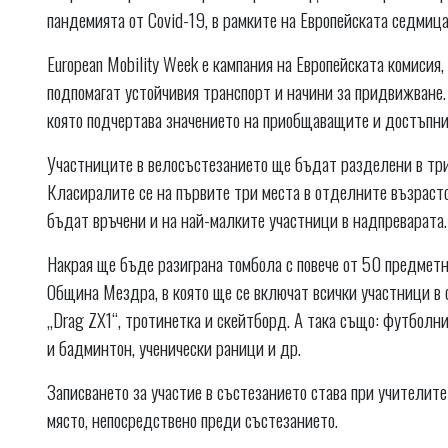
пандемията от Covid-19, в рамките на Европейската седмица
European Mobility Week е кампания на Европейската комиси
подпомагат устойчивия транспорт и начини за придвижване. 
която подчертава значението на приобщаващите и достъпни
Участниците в велосъстезанието ще бъдат разделени в три въ
Класиралите се на първите три места в отделните възраст
бъдат връчени и на най-малките участници в надпреварата.
Накрая ще бъде разиграна томбола с повече от 50 предметни
Община Мездра, в която ще се включат всички участници в 
„Drag ZX1“, тротинетка и скейтборд. А така също: футболни
и бадминтон, ученически раници и др.
Записването за участие в състезанието става при учителит
място, непосредствено преди състезанието.