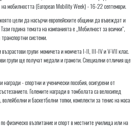
 на мобилността (European Mobility Week) - 16-22 септември.
я, която цели да насърчи европейските общини да въвеждат и
Тази година темата на кампанията е „Мобилност за всички“,
 транспортни системи.
зрастови групи: момичета и момчета I-II, III-IV и V-VII клас.
ови групи ще получат медали и грамоти. Специални отличия ще
 награди - спортни и ученически пособия, осигурени от
състезанието. Големите награди в томболата са велосипед
, волейболни и баскетболни топки, комплекти за тенис на маса
е по физическо възпитание и спорт в местните училища или на