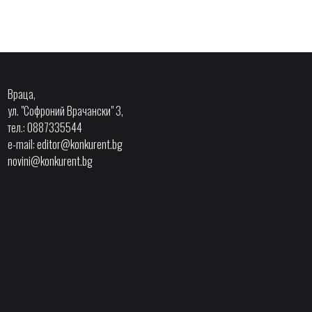
Враца,
ул. "Софроний Врачански" 3,
тел.: 0887335544
e-mail:
editor@konkurent.bg
novini@konkurent.bg