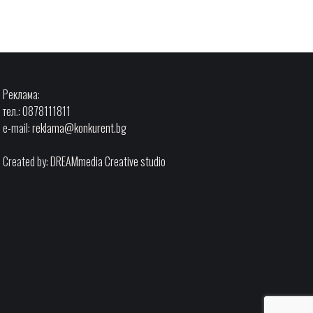
Реклама:
тел.: 0878111811
e-mail:
reklama@konkurent.bg
Created by:
DREAMmedia Creative studio