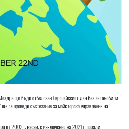
в Мездра ще бъде отбелязан Европейският ден без автомобили
я“ ще се проведе състезание за майсторско управление на
а от 2002 г. насам, с изключение на 2021 г. поради