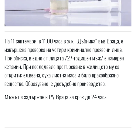
На 11 септември в 11.00 часа в ж.к. „Дъбника“ във Враца, е
извършена проверка на четири криминално проявени лица.
При обиска, в едно от лицата /27-годишен мъж/ е намерен
кетамин. При последвало претърсване в жилището му са
открити: ел.везна, суха листна маса и бяло прахообразно
вещество. Образувано е досъдебно производство.
Мъжът е задържан в РУ Враца за срок до 24 часа.