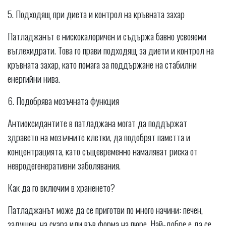
5. Подходящ при диета и контрол на кръвната захар
Патладжанът е нискокалоричен и съдържа бавно усвояеми
въглехидрати. Това го прави подходящ за диети и контрол на
кръвната захар, като помага за поддържане на стабилни
енергийни нива.
6. Подобрява мозъчната функция
Антиоксидантите в патладжана могат да поддържат
здравето на мозъчните клетки, да подобрят паметта и
концентрацията, като същевременно намаляват риска от
невродегенеративни заболявания.
Как да го включим в храненето?
Патладжанът може да се приготви по много начини: печен,
задушен, на скара или във форма на пюре. Най-добре е да се