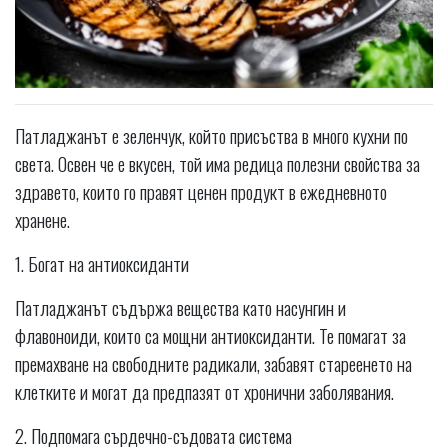
Патладжанът е зеленчук, който присъства в много кухни по
света. Освен че е вкусен, той има редица полезни свойства за
здравето, които го правят ценен продукт в ежедневното
хранене.
1. Богат на антиоксиданти
Патладжанът съдържа вещества като насунгин и
флавоноиди, които са мощни антиоксиданти. Те помагат за
премахване на свободните радикали, забавят стареенето на
клетките и могат да предпазят от хронични заболявания.
2. Подпомага сърдечно-съдовата система