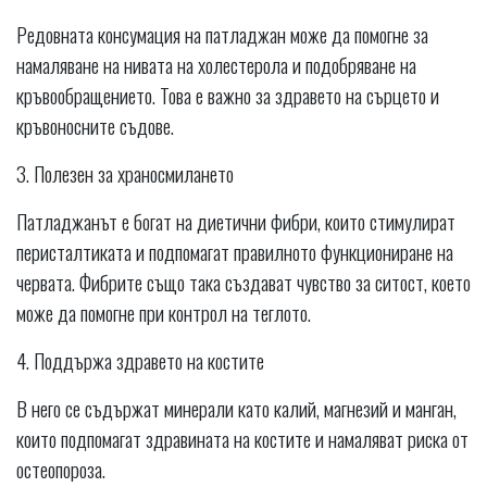
Редовната консумация на патладжан може да помогне за
намаляване на нивата на холестерола и подобряване на
кръвообращението. Това е важно за здравето на сърцето и
кръвоносните съдове.
3. Полезен за храносмилането
Патладжанът е богат на диетични фибри, които стимулират
перисталтиката и подпомагат правилното функциониране на
червата. Фибрите също така създават чувство за ситост, което
може да помогне при контрол на теглото.
4. Поддържа здравето на костите
В него се съдържат минерали като калий, магнезий и манган,
които подпомагат здравината на костите и намаляват риска от
остеопороза.