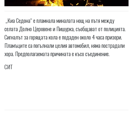
„Киа Седона“ е пламнала миналата нощ на пътя между
селата Долно Церовене и Пишурка, съобщават от полицията.
Сигналът за горящата кола е подаден около 4 часа призори.
Пламъците са погълнали целия автомобил, няма пострадали
хора. Предполагаемата причината е късо съединение.
СИТ