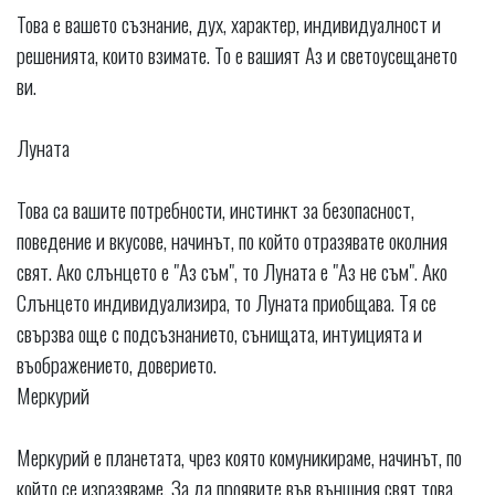
Това е вашето съзнание, дух, характер, индивидуалност и
решенията, които взимате. То е вашият Аз и светоусещането
ви.
Луната
Това са вашите потребности, инстинкт за безопасност,
поведение и вкусове, начинът, по който отразявате околния
свят. Ако слънцето е "Аз съм", то Луната е "Аз не съм". Ако
Слънцето индивидуализира, то Луната приобщава. Тя се
свързва още с подсъзнанието, сънищата, интуицията и
въображението, доверието.
Меркурий
Меркурий е планетата, чрез която комуникираме, начинът, по
който се изразяваме. За да проявите във външния свят това,