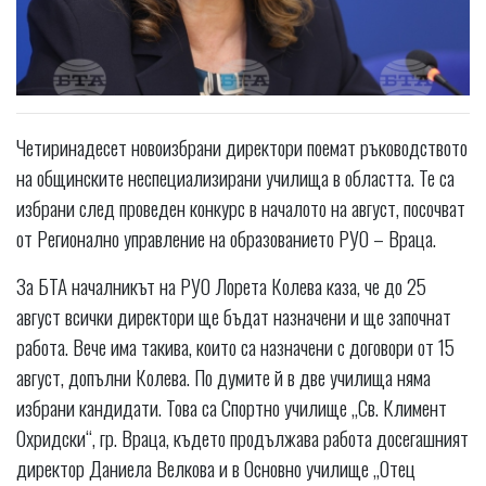
Четиринадесет новоизбрани директори поемат ръководството
на общинските неспециализирани училища в областта. Те са
избрани след проведен конкурс в началото на август, посочват
от Регионално управление на образованието РУО – Враца.
За БТА началникът на РУО Лорета Колева каза, че до 25
август всички директори ще бъдат назначени и ще започнат
работа. Вече има такива, които са назначени с договори от 15
август, допълни Колева. По думите й в две училища няма
избрани кандидати. Това са Спортно училище „Св. Климент
Охридски“, гр. Враца, където продължава работа досегашният
директор Даниела Велкова и в Основно училище „Отец