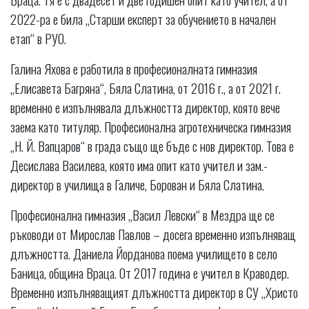
2022-ра е била „Старши експерт за обучението в начален
етап“ в РУО.
Галина Яхова е работила в професионалната гимназия
„Елисавета Багряна“, Бяла Слатина, от 2016 г., а от 2021 г.
временно е изпълнявала длъжността директор, която вече
заема като титуляр. Професионална агротехническа гимназия
„Н. Й. Вапцаров“ в града също ще бъде с нов директор. Това е
Десислава Василева, която има опит като учител и зам.-
директор в училища в Галиче, Борован и Бяла Слатина.
Професионална гимназия „Васил Левски“ в Мездра ще се
ръководи от Мирослав Павлов – досега временно изпълняващ
длъжността. Даниела Йорданова поема училището в село
Баница, община Враца. От 2017 година е учител в Краводер.
Временно изпълняващият длъжността директор в СУ „Христо