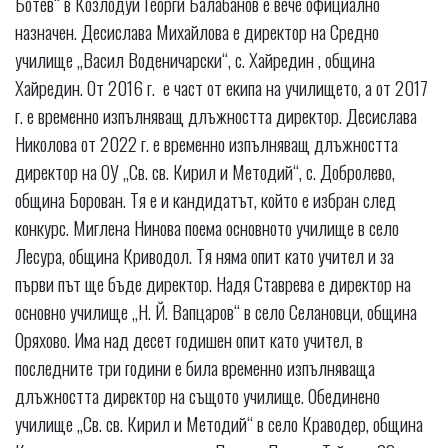
Ботев“ в Козлодуй Георги Балабанов е вече официално
назначен. Десислава Михайлова е директор на Средно
училище „Васил Воденичарски“, с. Хайредин , община
Хайредин. От 2016 г. е част от екипа на училището, а от 2017
г. е временно изпълняващ длъжността директор. Десислава
Николова от 2022 г. е временно изпълняващ длъжността
директор на ОУ „Св. св. Кирил и Методий“, с. Добролево,
община Борован. Тя е и кандидатът, който е избран след
конкурс. Миглена Нинова поема основното училище в село
Лесура, община Криводол. Тя няма опит като учител и за
първи път ще бъде директор. Надя Ставрева е директор на
основно училище „Н. Й. Вапцаров“ в село Селановци, община
Оряхово. Има над десет годишен опит като учител, в
последните три години е била временно изпълняваща
длъжността директор на същото училище. Обединено
училище ,,Св. св. Кирил и Методий“ в село Краводер, община