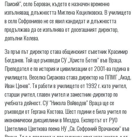
Паисий“, село Борован, където е назначен временно
изпълняващ длъжността Миглена Коцилковска. В училището
в село Софрониево не се явил кандидат и длъжността
продължава да се изпълнява от досегашният директор,
допълни Колева.
За пръв път директор става общинският съветник Красимир
Богданов. Той ще ръководи СУ „Христо Ботев“ във Враца.
Преподател е по история и цивилизации от 2001-ва година в
училището. Веселка Сиракова става директор на ППМГ „Акад.
Иван Ценов“. Тя работи в училището от 1992 г. като учител,
старши учител, главен учител и заместник-директор по
учебната дейност. СУ "Никола Войводов" Враца ще се
ръководи от Гергана Костова. Шест години е била учител по
икономически дисциплини в Мездра. Експертът от РУО
Цветелина Цветкова поема НУ „Св. Софроний Врачански“ във
Враца. Тя е с двадесет и две годишен опит като учител, а от