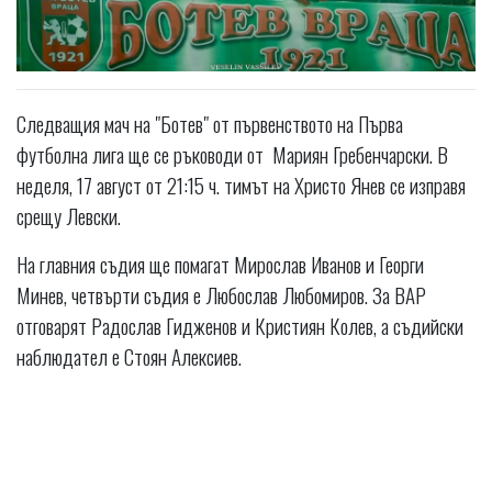
Следващия мач на "Ботев" от първенството на Първа
футболна лига ще се ръководи от Мариян Гребенчарски. В
неделя, 17 август от 21:15 ч. тимът на Христо Янев се изправя
срещу Левски.
На главния съдия ще помагат Мирослав Иванов и Георги
Минев, четвърти съдия е Любослав Любомиров. За ВАР
отговарят Радослав Гидженов и Кристиян Колев, а съдийски
наблюдател е Стоян Алексиев.