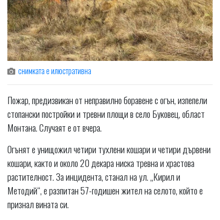
снимката е илюстративна
Пожар, предизвикан от неправилно боравене с огън, изпепели
стопански постройки и тревни площи в село Буковец, област
Монтана. Случаят е от вчера.
Огънят е унищожил четири тухлени кошари и четири дървени
кошари, както и около 20 декара ниска тревна и храстова
растителност. За инцидента, станал на ул. „Кирил и
Методий“, е разпитан 57-годишен жител на селото, който е
признал вината си.