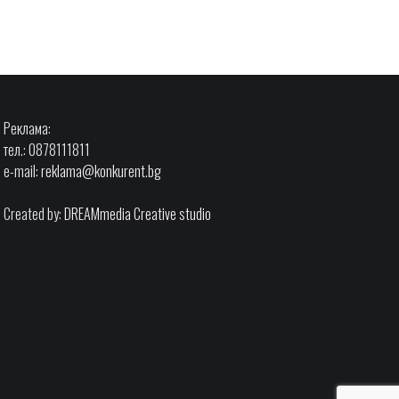
Реклама:
тел.: 0878111811
e-mail:
reklama@konkurent.bg
Created by:
DREAMmedia Creative studio