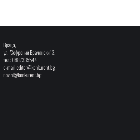
Враца,
ул. "Софроний Врачански" 3,
тел.: 0887335544
e-mail:
editor@konkurent.bg
novini@konkurent.bg