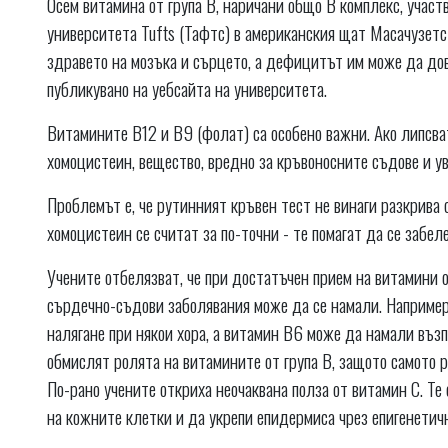
Осем витамина от група В, наричани общо B комплекс, участв
университета Tufts (Тафтс) в американския щат Масачузетс
здравето на мозъка и сърцето, а дефицитът им може да до
публикувано на уебсайта на университета.
Витамините B12 и B9 (фолат) са особено важни. Ако липсват
хомоцистеин, вещество, вредно за кръвоносните съдове и у
Проблемът е, че рутинният кръвен тест не винаги разкрива
хомоцистеин се считат за по-точни - те помагат да се забе
Учените отбелязват, че при достатъчен прием на витамини от
сърдечно-съдови заболявания може да се намали. Например
налягане при някои хора, а витамин B6 може да намали въз
обмислят ролята на витамините от група В, защото самото 
По-рано учените откриха неочаквана полза от витамин C. Те
на кожните клетки и да укрепи епидермиса чрез епигенетич