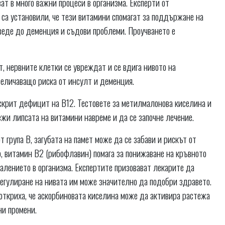
ат в много важни процеси в организма. Експерти от
 са установили, че тези витамини спомагат за поддържане на
веде до деменция и съдови проблеми. Проучването е
, нервните клетки се увреждат и се вдига нивото на
величаващо риска от инсулт и деменция.
 скрит дефицит на B12. Тестовете за метилмалонова киселина и
лежи липсата на витамини навреме и да се започне лечение.
 група В, загубата на памет може да се забави и рискът от
, витамин B2 (рибофлавин) помага за понижаване на кръвното
палението в организма. Експертите призовават лекарите да
регулиране на нивата им може значително да подобри здравето.
 откриха, че аскорбиновата киселина може да активира растежа
ни промени.