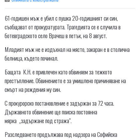
61-годишен мъж е убил с пушка 20-годишният си син,
съобщават от прокуратурата. Трагедията се е случила в
ботевградското село Врачеш в петък, на 8 август.
Младият мъж не е издъхнал на място, закаран е в столична
болница, където починал.
Бащата К.Н. е привлечен като обвиняем за тежкото
престъпление. Обвинението е за умишлено причиняване на
смърт на рождения му син.
С прокурорско постановление е задържан за 72 часа.
Държавното обвинение ще поиска постоянна
мярка „задържане под стража".
Разследването продължава под надзора на Софийска