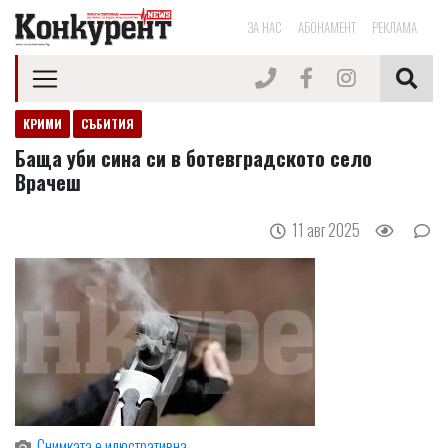
ЗА НАС
АБОНАМЕНТ
РЕКЛАМА
КРИМИ
СЪБИТИЯ
Баща уби сина си в ботевградското село
Врачеш
11 авг 2025
Снимката е илюстративна