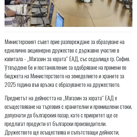
Министерският съвет прие разпореждане за образуване на
еднолично акционерно дружество с държавно участие в
капитала - „Магазин за хората“ ЕАД, със седалище гр. София.
Утвърдено бе и постановление за одобряване на промени по
бюджета на Министерството на земеделието и храните за
2025 година във връзка с образуването на дружеството.
Предметът на дейността на „Магазин за хората“ ЕАД е
осъществяване на търговия с хранителни и промишлени стоки,
допуснати до българския пазар, като с приоритет ще се
предлагат продукти от български производители.
Дружеството ще осъществява и съпътстващи дейности,