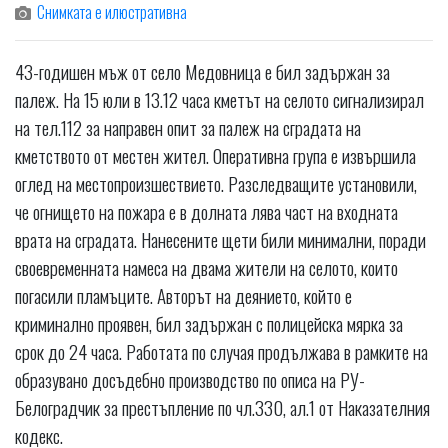
Снимката е илюстративна
43-годишен мъж от село Медовница е бил задържан за
палеж. На 15 юли в 13.12 часа кметът на селото сигнализирал
на тел.112 за направен опит за палеж на сградата на
кметството от местен жител. Оперативна група е извършила
оглед на местопроизшествието. Разследващите установили,
че огнището на пожара е в долната лява част на входната
врата на сградата. Нанесените щети били минимални, поради
своевременната намеса на двама жители на селото, които
погасили пламъците. Авторът на деянието, който е
криминално проявен, бил задържан с полицейска мярка за
срок до 24 часа. Работата по случая продължава в рамките на
образувано досъдебно производство по описа на РУ-
Белоградчик за престъпление по чл.330, ал.1 от Наказателния
кодекс.