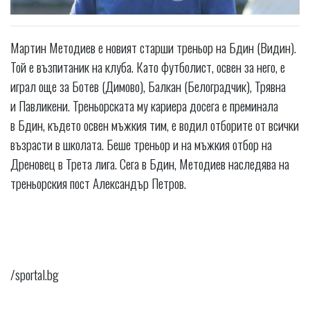
Мартин Методиев е новият старши треньор на Бдин (Видин).
Той е възпитаник на клуба. Като футболист, освен за него, е
играл още за Ботев (Димово), Балкан (Белоградчик), Трявна
и Павликени. Треньорската му кариера досега е преминала
в Бдин, където освен мъжкия тим, е водил отборите от всички
възрасти в школата. Беше треньор и на мъжкия отбор на
Дреновец в Трета лига. Сега в Бдин, Методиев наследява на
треньорския пост Александър Петров.
/sportal.bg