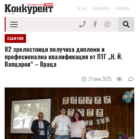
ЗА НАС
АБОНАМЕНТ
РЕКЛАМА
СЪБИТИЯ
82 зрелостници получиха дипломи и
професионална квалификация от ПТГ „Н. Й.
Вапцаров“ – Враца
21 юни 2025