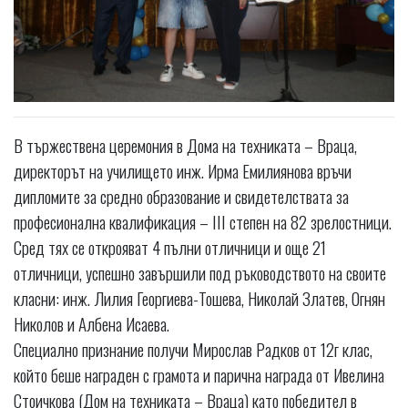
В тържествена церемония в Дома на техниката – Враца,
директорът на училището инж. Ирма Емилиянова връчи
дипломите за средно образование и свидетелствата за
професионална квалификация – III степен на 82 зрелостници.
Сред тях се открояват 4 пълни отличници и още 21
отличници, успешно завършили под ръководството на своите
класни: инж. Лилия Георгиева-Тошева, Николай Златев, Огнян
Николов и Албена Исаева.
Специално признание получи Мирослав Радков от 12г клас,
който беше награден с грамота и парична награда от Ивелина
Стоичкова (Дом на техниката – Враца) като победител в