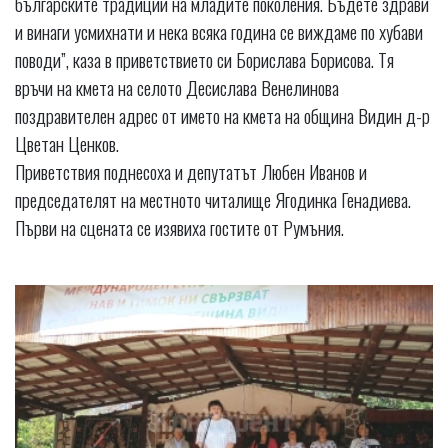
българските традиции на младите поколения. Бъдете здрави
и винаги усмихнати и нека всяка година се виждаме по хубави
поводи”, каза в приветствието си Борислава Борисова. Тя
връчи на кмета на селото Десислава Венелинова
поздравителен адрес от името на кмета на община Видин д-р
Цветан Ценков.
Приветствия поднесоха и депутатът Любен Иванов и
председателят на местното читалище Ягодинка Генадиева.
Първи на сцената се изявиха гостите от Румъния.