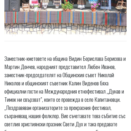
Заместник-кметовете на община Видин Борислава Борисова и
Мартин Дончев, народният представител Любен Иванов,
заместник-председателят на Общинския съвет Николай
Николов и общинският съветник Калин Виденов бяха
официални гости на Международния етнофестивал „Дунав и
Тимок ни свързват”, които се провежда в село Капитановци.
„Поздравявам организаторите за прекрасния фестивал,
съхраняващ нашия фолклор. Вие съчетавате това събитие със
светлия християнски празник Свети Дух и така предавате