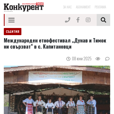
ЗА НАС
АБОНАМЕНТ
РЕКЛАМА
СЪБИТИЯ
Международен етнофестивал „Дунав и Тимок
ни свързват” в с. Капитановци
08 юни 2025