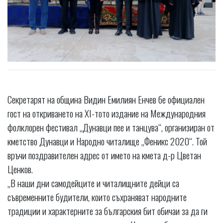
Секретарят на община Видин Емилиян Енчев бе официален
гост на откриването на XI-тото издание на Международния
фолклорен фестивал „Дунавци пее и танцува“, организиран от
кметство Дунавци и Народно читалище „Феникс 2020“. Той
връчи поздравителен адрес от името на кмета д-р Цветан
Ценков.
„В наши дни самодейците и читалищните дейци са
съвременните будители, които съхраняват народните
традиции и характерните за българския бит обичаи за да ги