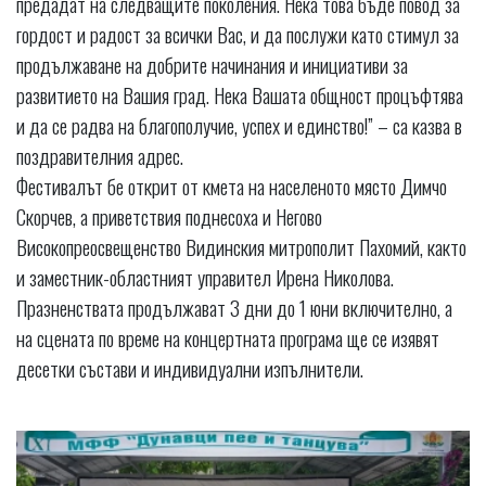
предадат на следващите поколения. Нека това бъде повод за
гордост и радост за всички Вас, и да послужи като стимул за
продължаване на добрите начинания и инициативи за
развитието на Вашия град. Нека Вашата общност процъфтява
и да се радва на благополучие, успех и единство!” – са казва в
поздравителния адрес.
Фестивалът бе открит от кмета на населеното място Димчо
Скорчев, а приветствия поднесоха и Негово
Високопреосвещенство Видинския митрополит Пахомий, както
и заместник-областният управител Ирена Николова.
Празненствата продължават 3 дни до 1 юни включително, а
на сцената по време на концертната програма ще се изявят
десетки състави и индивидуални изпълнители.