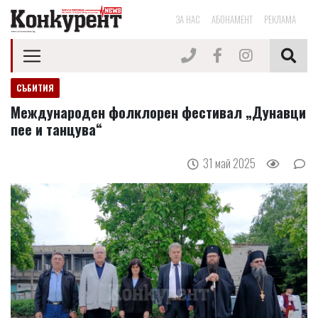
ЗА НАС
АБОНАМЕНТ
РЕКЛАМА
СЪБИТИЯ
Международен фолклорен фестивал „Дунавци
пее и танцува“
31 май 2025