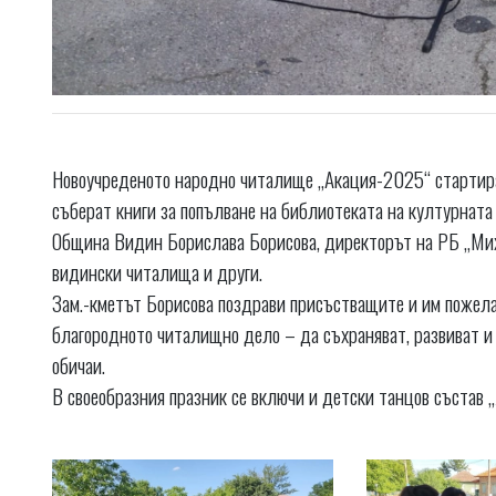
Новоучреденото народно читалище „Акация-2025“ стартира 
съберат книги за попълване на библиотеката на културната
Община Видин Борислава Борисова, директорът на РБ „Мих
видински читалища и други.
Зам.-кметът Борисова поздрави присъстващите и им пожела 
благородното читалищно дело – да съхраняват, развиват и
обичаи.
В своеобразния празник се включи и детски танцов състав 