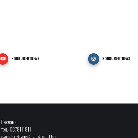
KONKURENTNEWS
KONKURENTNEWS
Реклама:
тел.: 0878111811
e-mail:
reklama@konkurent.bg