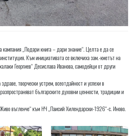
кампания „Подари книга – дари знание“. Целта е да се
 институция. Към инициативата се включиха зам.-кметът на
алаки Георгиев“ Десислава Иванова, самодейци от други
здраве, творчески устрем, всеотдайност и успехи в
 разпространяват българските духовни ценности, традиции и
„Живо въгленче“ към НЧ „Паисий Хилендарски-1926“-с. Иново.