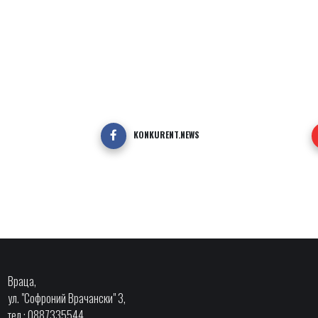
KONKURENT.NEWS
Враца,
ул. "Софроний Врачански" 3,
тел.: 0887335544