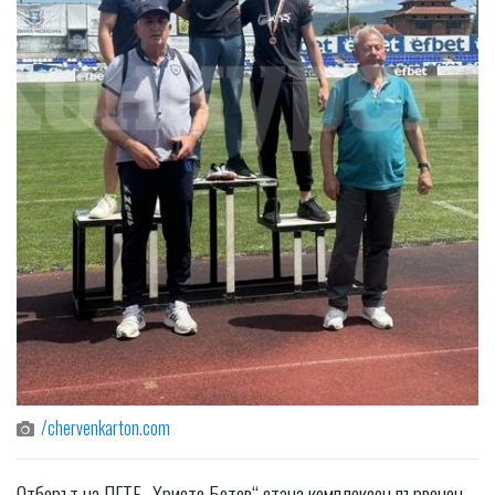
/chervenkarton.com
Отборът на ПГТЕ „Христо Ботев“ стана комплексен първенец