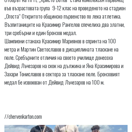
във възрастовата група 9-12 клас на проведеното на стадион
„Огоста“ Откритото общинско първенство по лека атлетика.
Възпитаниците на Красимир Рангелов спечелиха два златни,
три сребърни и един бронзов медал.
Шампиони станаха Красимир Мариянов в спринта на 100
метра и Мартин Светославов в дисциплината тласкане на
гюле. Сребърните отличия на своето училище донесоха
Дейвид Лъчезаров на скок на дължина и Яна Красимирова и
Захари Тониславов в сектора за тласкане гюле. Бронзовият
медал бе извоюван от Дейвид Лъчезаров на 100 м.
//chervenkarton.com