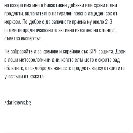
на пазара има много биоактивни добавки или хранителни
продукти, включително натурален прясно изцеден сок от
моркови. По-добре е да започнете приема му около 2-3
седмици преди очакваното активно излагане на слънце“,
съветва експертът.
Не забравяйте и за кремове и спрейове със SPF защита. Дори
в лоши метеорологични дни, когато слънцето е скрито зад
облаците, е по-добре да нанесете продукта върху откритите
участъци от кожата.
/dariknews.bg