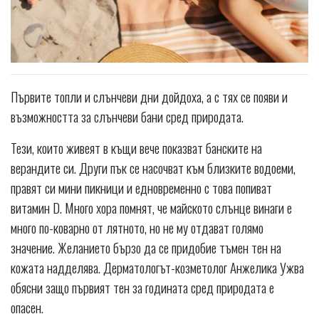
Първите топли и слънчеви дни дойдоха, а с тях се появи и
възможността за слънчеви бани сред природата.
Тези, които живеят в къщи вече показват банските на
верандите си. Други пък се насочват към близките водоеми,
правят си мини пикници и едновременно с това попиват
витамин D. Много хора помнят, че майското слънце винаги е
много по-коварно от лятното, но не му отдават голямо
значение. Желанието бързо да се придобие тъмен тен на
кожата надделява. Дерматологът-козметолог Анжелика Ужва
обясни защо първият тен за годината сред природата е
опасен.