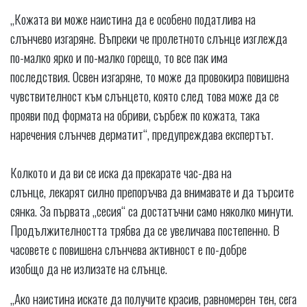
„Кожата ви може наистина да е особено податлива на
слънчево изгаряне. Въпреки че пролетното слънце изглежда
по-малко ярко и по-малко горещо, то все пак има
последствия. Освен изгаряне, то може да провокира повишена
чувствителност към слънцето, която след това може да се
прояви под формата на обриви, сърбеж по кожата, така
наречения слънчев дерматит“, предупреждава експертът.
Колкото и да ви се иска да прекарате час-два на
слънце, лекарят силно препоръчва да внимавате и да търсите
сянка. За първата „сесия“ са достатъчни само няколко минути.
Продължителността трябва да се увеличава постепенно. В
часовете с повишена слънчева активност е по-добре
изобщо да не излизате на слънце.
„Ако наистина искате да получите красив, равномерен тен, сега