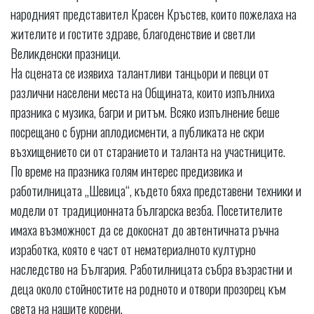
народният представител Красен Кръстев, които пожелаха на
жителите и гостите здраве, благоденствие и светли
Великденски празници.
На сцената се изявиха талантливи танцьори и певци от
различни населени места на Общината, които изпълниха
празника с музика, багри и ритъм. Всяко изпълнение беше
посрещано с бурни аплодисменти, а публиката не скри
възхищението си от старанието и таланта на участниците.
По време на празника голям интерес предизвика и
работилницата „Шевица“, където бяха представени техники и
модели от традиционната българска везба. Посетителите
имаха възможност да се докоснат до автентичната ръчна
изработка, която е част от нематериалното културно
наследство на България. Работилницата събра възрастни и
деца около стойностите на родното и отвори прозорец към
света на нашите корени.