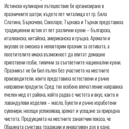
Истинско кулинарно пътешествие бе организирано в
празничните шатри, където пет читалища от гр. Бяла
Слатина, Бъркачево, Соколаре, Търнава и Търнак представиха
традиционни ястия от пет различни кухни – българска,
италианска, китайска, американска и гръцка. Аромати и
вкусове се смесиха в неповторим празник за сетивата, а
посетителите имаха възможност да опитат домашно
приготвени гозби, типични за съответните национални кухни.
Празникът не би бил пълен без участието на местните
производители, които представиха естествени и ръчно
направени продукти. Сред тях особено впечатление направиха
пчелен мед от района, който радва с чистота и вкус, както и
лавандулови изделия – масла, букети и ръчно изработени
сувенири, носещи успокояващ аромат и усещане за природна
чистота. Продукцията на местните занаятчии показа, че
Общината съчетава традиции и иновативен дух в едно.