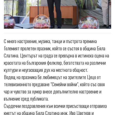
С много настроение, музика, танци и пъстрота премина
Големият пролетен празник, който се състоя в община Бяла
Слатина. Центърът на града се превърна в истинска сцена на
красотата на българския фолклор, богатствата на различни
култури и неугасващия дух на местната общност.
Водещ на празника бе любимецът на зрителите Цецо от
телевизионното предаване "Семейни войни", който със своя
чар и чувство за хумор внесе допълнително настроение и
вълнение сред публиката.
Сърдечни поздравления към всички присъстващи отправиха
кметът на община Бяла Слатина инж. Иво Цветков и