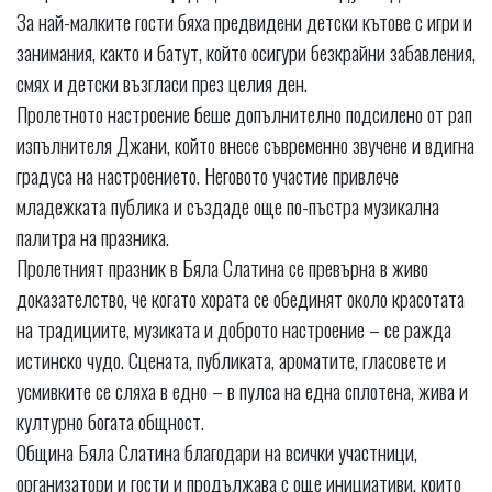
За най-малките гости бяха предвидени детски кътове с игри и
занимания, както и батут, който осигури безкрайни забавления,
смях и детски възгласи през целия ден.
Пролетното настроение беше допълнително подсилено от рап
изпълнителя Джани, който внесе съвременно звучене и вдигна
градуса на настроението. Неговото участие привлече
младежката публика и създаде още по-пъстра музикална
палитра на празника.
Пролетният празник в Бяла Слатина се превърна в живо
доказателство, че когато хората се обединят около красотата
на традициите, музиката и доброто настроение – се ражда
истинско чудо. Сцената, публиката, ароматите, гласовете и
усмивките се сляха в едно – в пулса на една сплотена, жива и
културно богата общност.
Община Бяла Слатина благодари на всички участници,
организатори и гости и продължава с още инициативи, които