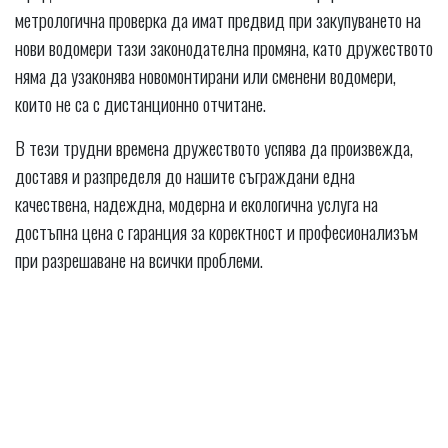
метрологична проверка да имат предвид при закупуването на
нови водомери тази законодателна промяна, като дружеството
няма да узаконява новомонтирани или сменени водомери,
които не са с дистанционно отчитане.
В тези трудни времена дружеството успява да произвежда,
доставя и разпределя до нашите съграждани една
качествена, надеждна, модерна и екологична услуга на
достъпна цена с гаранция за коректност и професионализъм
при разрешаване на всички проблеми.