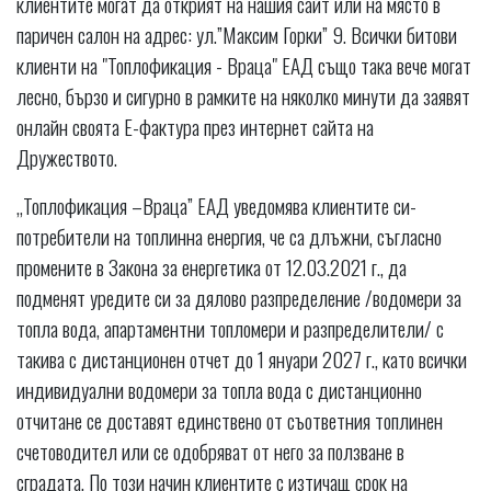
клиентите могат да открият на нашия сайт или на място в
паричен салон на адрес: ул.”Максим Горки” 9. Всички битови
клиенти на "Топлофикация - Враца" ЕАД също така вече могат
лесно, бързо и сигурно в рамките на няколко минути да заявят
онлайн своята Е-фактура през интернет сайта на
Дружеството.
„Топлофикация –Враца” ЕАД уведомява клиентите си-
потребители на топлинна енергия, че са длъжни, съгласно
промените в Закона за енергетика от 12.03.2021 г., да
подменят уредите си за дялово разпределение /водомери за
топла вода, апартаментни топломери и разпределители/ с
такива с дистанционен отчет до 1 януари 2027 г., като всички
индивидуални водомери за топла вода с дистанционно
отчитане се доставят единствено от съответния топлинен
счетоводител или се одобряват от него за ползване в
сградата. По този начин клиентите с изтичащ срок на