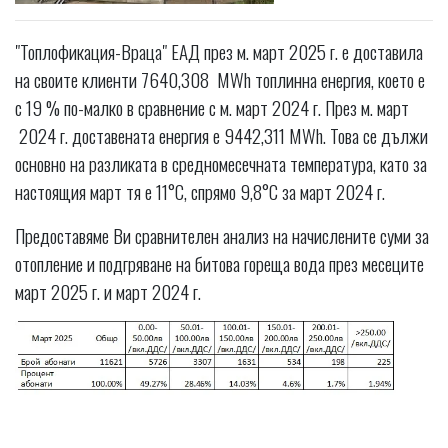
"Топлофикация-Враца" ЕАД през м. март 2025 г. е доставила
на своите клиенти 7640,308 MWh топлинна енергия, което е
с 19 % по-малко в сравнение с м. март 2024 г. През м. март
2024 г. доставената енергия е 9442,311 MWh. Това се дължи
основно на разликата в средномесечната температура, като за
настоящия март тя е 11°С, спрямо 9,8°С за март 2024 г.
Предоставяме Ви сравнителен анализ на начислените суми за
отопление и подгряване на битова гореща вода през месеците
март 2025 г. и март 2024 г.