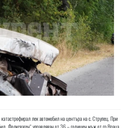
а катастрофирал лек автомобил на центъра на с. Струпец. При
бил „Фолксваген“ управляван от 36 – годишен мъж от гр.Враца,