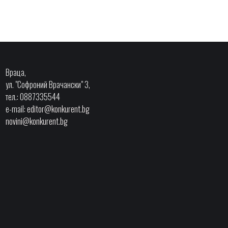
Враца,
ул. "Софроний Врачански" 3,
тел.: 0887335544
e-mail:
editor@konkurent.bg
novini@konkurent.bg