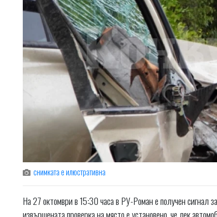
снимката е илюстративна
На 27 октомври в 15:30 часа в РУ-Роман е получен сигнал з
извършената проверка на място е установено, че лек автомо