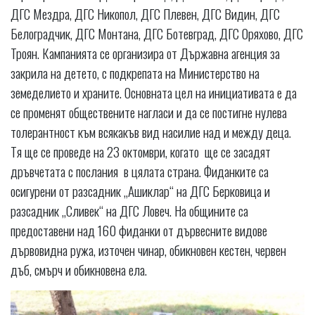
ДГС Мездра, ДГС Никопол, ДГС Плевен, ДГС Видин, ДГС
Белоградчик, ДГС Монтана, ДГС Ботевград, ДГС Оряхово, ДГС
Троян. Кампанията се организира от Държавна агенция за
закрила на детето, с подкрепата на Министерство на
земеделието и храните. Основната цел на инициативата е да
се променят обществените нагласи и да се постигне нулева
толерантност към всякакъв вид насилие над и между деца.
Тя ще се проведе на 23 октомври, когато ще се засадят
дръвчетата с послания в цялата страна. Фиданките са
осигурени от разсадник „Ашиклар“ на ДГС Берковица и
разсадник „Сливек“ на ДГС Ловеч. На общините са
предоставени над 160 фиданки от дървесните видове
дървовидна ружа, източен чинар, обикновен кестен, червен
дъб, смърч и обикновена ела.