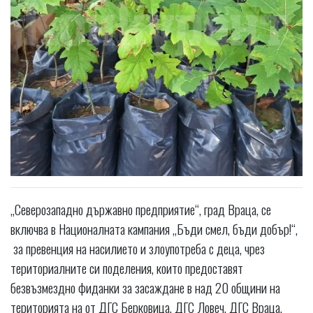
„Северозападно държавно предприятие“, град Враца, се
включва в Националната кампания „Бъди смел, бъди добър!“,
за превенция на насилието и злоупотреба с деца, чрез
териториалните си поделения, които предоставят
безвъзмездно фиданки за засаждане в над 20 общини на
територията на от ДГС Берковица, ДГС Ловеч, ДГС Враца,