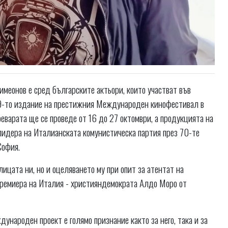
меонов е сред българските актьори, които участват във
19-то издание на престижния Международен кинофестивал в
еварата ще се проведе от 16 до 27 октомври, а продукцията на
лидера на Италианската комунистическа партия през 70-те
София.
ицата ни, но и оцеляването му при опит за атентат на
премиера на Италия - християндемократа Алдо Моро от
дународен проект е голямо признание както за него, така и за