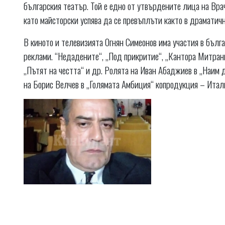
българския театър. Той е едно от утвърдените лица на Вра
като майсторски успява да се превъплъти както в драматичн
В киното и телевизията Огнян Симеонов има участия в бъл
реклами. “Недадените“, „Под прикритие“, „Кантора Митрани“
„Пътят на честта“ и др. Ролята на Иван Абаджиев в „Наим
на Борис Велчев в „Голямата Амбиция“ копродукция – Итали