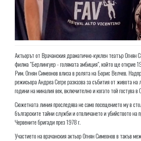
Актьорът от Врачанския драматично-куклен театър Огнян Си
филма "Берлингуер - голямата амбиция", който ще открие 
Рим. Огнян Симеонов влиза в ролята на Борис Велчев. Надпр
режисьора Андреа Сегре разказва за събития от живота на 
години на миналия век, включително и когато той гостува в 
Сюжетната линия проследява не само посещението му в стол
българските тайни служби и отвличането и убийството на 
Червените бригади през 1978 г.
Участието на врачанския актьор Огнян Симеонов в такъв меж