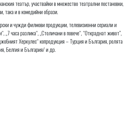
чанския театър, участвайки в множество театрални постановки,
и, така и в комедийни образи.
гарски и чужди филмови продукции, телевизионни сериали и
, „7 часа разлика“, „Столичани в повече“, “Откраднат живот”,
 джобният Херкулес“ копродукция – Турция и България, ролята
я, Белгия и България/ и др.