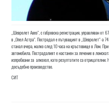
„Шевролет Авео“, с габровска регистрация, управляван от 6
в „Опел Астра“. Пострадал е пътуващият в „Шевролет“-а 7
станал вчера, малко след 10 часа на кръстовище в Лом. Пр
автомобила. Пострадалият е настанен за лечение в ломскат
изпробвани за алкохол, като резултатите са отрицателни. 
досъдебно производство.
СИТ