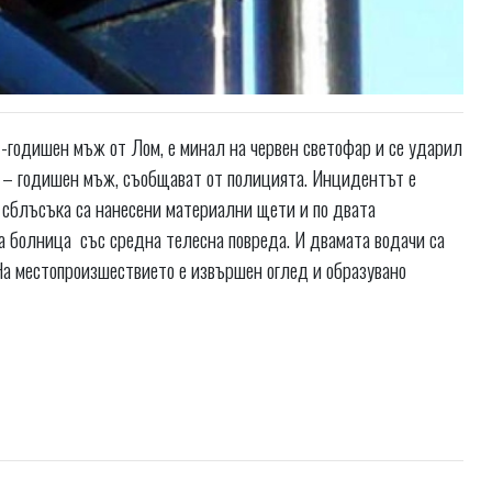
7-годишен мъж от Лом, е минал на червен светофар и се ударил
4 – годишен мъж, съобщават от полицията. Инцидентът е
и сблъсъка са нанесени материални щети и по двата
а болница със средна телесна повреда. И двамата водачи са
На местопроизшествието е извършен оглед и образувано