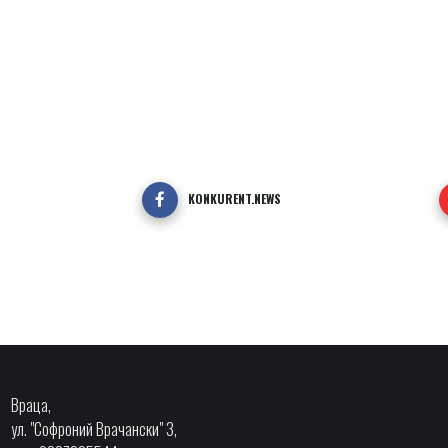
KONKURENT.NEWS
Враца,
ул. "Софроний Врачански" 3,