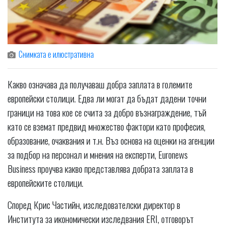
Снимката е илюстративна
Какво означава да получаваш добра заплата в големите
европейски столици. Едва ли могат да бъдат дадени точни
граници на това кое се счита за добро възнаграждение, тъй
като се вземат предвид множество фактори като професия,
образование, очаквания и т.н. Въз основа на оценки на агенции
за подбор на персонал и мнения на експерти, Euronews
Business проучва какво представлява добрата заплата в
европейските столици.
Според Крис Частийн, изследователски директор в
Института за икономически изследвания ERI, отговорът