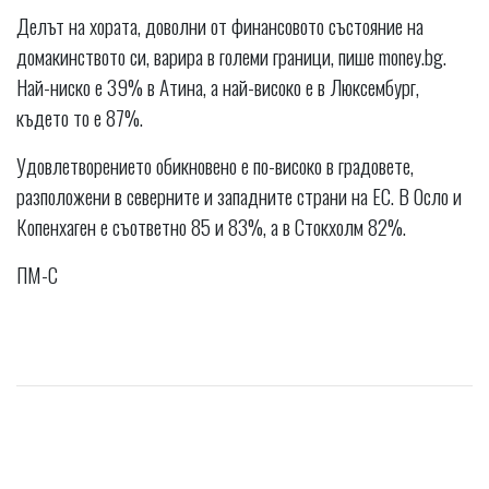
Делът на хората, доволни от финансовото състояние на
домакинството си, варира в големи граници, пише money.bg.
Най-ниско е 39% в Атина, а най-високо е в Люксембург,
където то е 87%.
Удовлетворението обикновено е по-високо в градовете,
разположени в северните и западните страни на ЕС. В Осло и
Копенхаген е съответно 85 и 83%, а в Стокхолм 82%.
ПМ-С