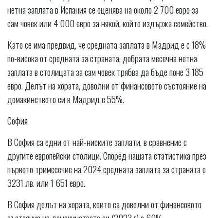
нетна заплата в Испания се оценява на около 2 700 евро за
сам човек или 4 000 евро за някой, който издържа семейство.
Като се има предвид, че средната заплата в Мадрид е с 18%
по-висока от средната за страната, добрата месечна нетна
заплата в столицата за сам човек трябва да бъде поне 3 185
евро. Делът на хората, доволни от финансовото състояние на
домакинството си в Мадрид е 55%.
София
В София са едни от най-ниските заплати, в сравнение с
другите европейски столици. Според нашата статистика през
първото тримесечие на 2024 средната заплата за страната е
3231 лв. или 1 651 евро.
В София делът на хората, които са доволни от финансовото
състояние на домакинството си (2023 г) е 60%.