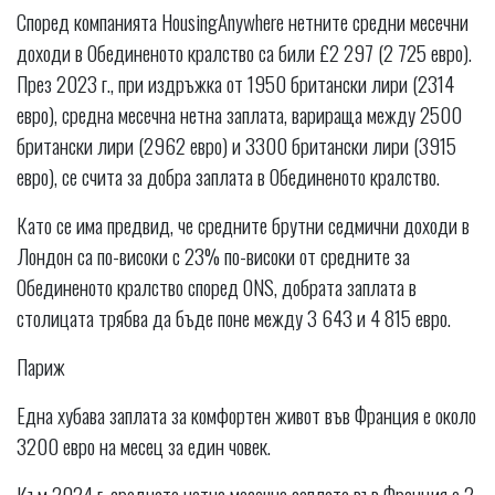
Според компанията HousingAnywhere нетните средни месечни
доходи в Обединеното кралство са били £2 297 (2 725 евро).
През 2023 г., при издръжка от 1950 британски лири (2314
евро), средна месечна нетна заплата, варираща между 2500
британски лири (2962 евро) и 3300 британски лири (3915
евро), се счита за добра заплата в Обединеното кралство.
Като се има предвид, че средните брутни седмични доходи в
Лондон са по-високи с 23% по-високи от средните за
Обединеното кралство според ONS, добрата заплата в
столицата трябва да бъде поне между 3 643 и 4 815 евро.
Париж
Една хубава заплата за комфортен живот във Франция е около
3200 евро на месец за един човек.
Към 2024 г. средната нетна месечна заплата във Франция е 2