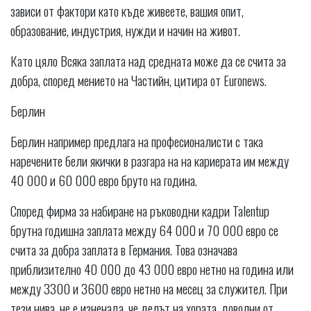
зависи от фактори като къде живеете, вашия опит,
образование, индустрия, нужди и начин на живот.
Като цяло Всяка заплата над средната може да се счита за
добра, според мението на Частийн, цитира от Euronews.
Берлин
Берлин например предлага на професионалисти с така
наречените бели якички в разгара на на кариерата им между
40 000 и 60 000 евро бруто на година.
Според фирма за набиране на ръководни кадри Talentup
брутна годишна заплата между 64 000 и 70 000 евро се
счита за добра заплата в Германия. Това означава
приблизително 40 000 до 43 000 евро нетно на година или
между 3300 и 3600 евро нетно на месец за служител. При
тези нива, не е изненада, че делът на хората, доволни от