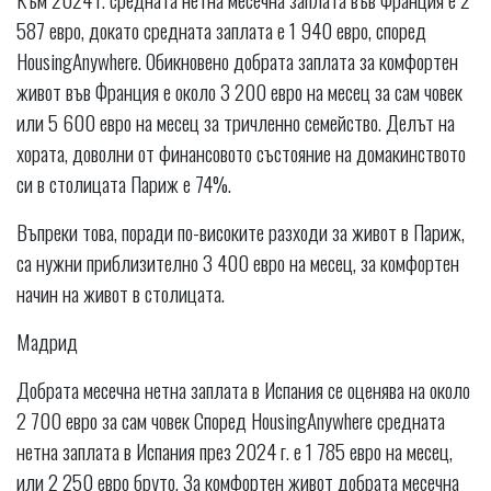
587 евро, докато средната заплата е 1 940 евро, според
HousingAnywhere. Обикновено добрата заплата за комфортен
живот във Франция е около 3 200 евро на месец за сам човек
или 5 600 евро на месец за тричленно семейство. Делът на
хората, доволни от финансовото състояние на домакинството
си в столицата Париж е 74%.
Въпреки това, поради по-високите разходи за живот в Париж,
са нужни приблизително 3 400 евро на месец, за комфортен
начин на живот в столицата.
Мадрид
Добрата месечна нетна заплата в Испания се оценява на около
2 700 евро за сам човек Според HousingAnywhere средната
нетна заплата в Испания през 2024 г. е 1 785 евро на месец,
или 2 250 евро бруто. За комфортен живот добрата месечна