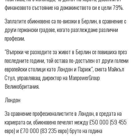
финансовото състояние на домакинството си е цели 79%.
Заплатите обикновено са по-високи в Берлин, в сравнение с
други германски градове, когато разглеждаме различни
професии.
"Въпреки че разходите за живот в Берлин се повишиха през
последните години, той остава по-достъпен от други големи
европейски столици като Лондон и Париж", смята Майкъл
Стул, управляващ директор на ManpowerGroup
Великобритания.
Лондон
За сравнение професионалистите в Лондон, в средата на
кариерата си, обикновено печелят между £50 000 (59 455
евро) и £70 000 (83 235 евро) бруто на година