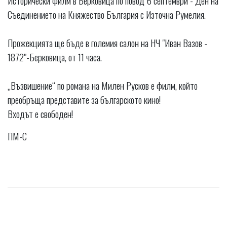
Исторически филм в Берковица по повод 6 септември - Ден на
Съединението на Княжество България с Източна Румелия.
Прожекцията ще бъде в големия салон на НЧ "Иван Вазов -
1872"-Берковица, от 11 часа.
„Възвишение“ по романа на Милен Русков е филм, който
преобръща представите за българското кино!
Входът е свободен!
ПМ-С