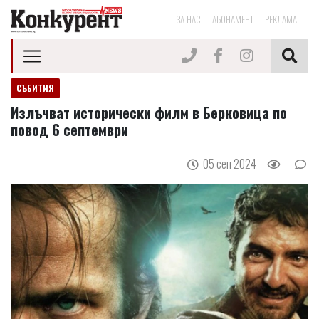
ЗА НАС
АБОНАМЕНТ
РЕКЛАМА
СЪБИТИЯ
Излъчват исторически филм в Берковица по
повод 6 септември
05 сеп 2024