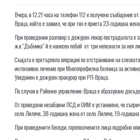
Вчера, в 12.21 часа на телефон 112 е получено съобщение 
Враца, който е заявил, че при тях е приета 23-годишна жен
При проведения разговор с дежурен лекар пострадалата е зая
ж.к.“Дъбника“ й е нанесен побой от три непознати за нея л
Същата е претърпяла операция по отстраняване на слезката
интензивно лечение при Многопрофилна болница за активно 
Уведомен е дежурен прокурор при РП-Враца.
По случая в Районно управление-Враца е образувано досъд
От проведени незабавни ПСД и ОИМ е установено, че съпри
село Лиляче, 38-годишна жена от село Лиляче, 19-годишна
При проведените беседи, горепосочените лица подробно оп