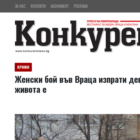
ЗА НАС
КОНТАКТИ
АБОНАМЕНТ
РЕКЛАМА
КРИМИ
Женски бой във Враца изпрати дев
живота е