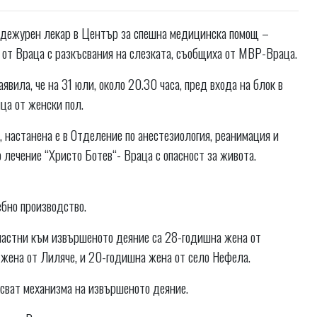
от дежурен лекар в Център за спешна медицинска помощ –
а от Враца с разкъсвания на слезката, съобщиха от МВР-Враца.
вила, че на 31 юли, около 20.30 часа, пред входа на блок в
ица от женски пол.
, настанена е в Отделение по анестезиология, реанимация и
лечение “Христо Ботев“- Враца с опасност за живота.
ебно производство.
частни към извършеното деяние са 28-годишна жена от
 жена от Лиляче, и 20-годишна жена от село Нефела.
исват механизма на извършеното деяние.