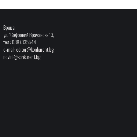
Враца,
ул. "Софроний Врачански" 3,
тел.: 0887335544
e-mail:
editor@konkurent.bg
novini@konkurent.bg