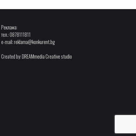
Реклама:
тел.: 0878111811
e-mail:
reklama@konkurent.bg
Created by:
DREAMmedia Creative studio