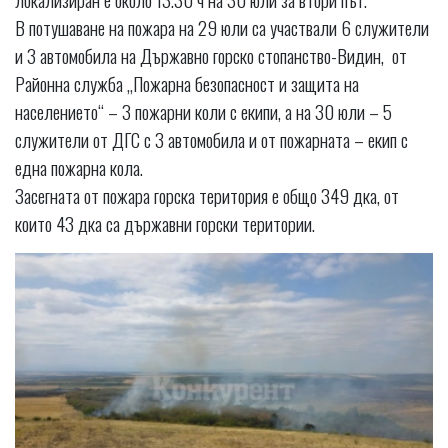
В потушаване на пожара на 29 юли са участвали 6 служители
и 3 автомобила на Държавно горско стопанство-Видин, от
Районна служба „Пожарна безопасност и защита на
населението“ – 3 пожарни коли с екипи, а на 30 юли – 5
служители от ДГС с 3 автомобила и от пожарната – екип с
една пожарна кола.
Засегната от пожара горска територия е общо 349 дка, от
които 43 дка са държавни горски територии.