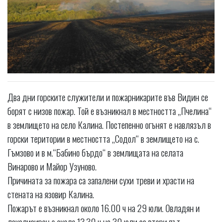
Два дни горските служители и пожарникарите във Видин се
борят с низов пожар. Той е възникнал в местността „Пчелина“
в землището на село Калина. Постепенно огънят е навлязъл в
горски територии в местността „Содол“ в землището на с.
Гъмзово и в м.“Бабино бърдо“ в землищата на селата
Винарово и Майор Узуново.
Причината за пожара са запалени сухи треви и храсти на
стената на язовир Калина.
Пожарът е възникнал около 16.00 ч на 29 юли. Овладян и
локализиран е около 13.30 ч на 30 юли за втори път.