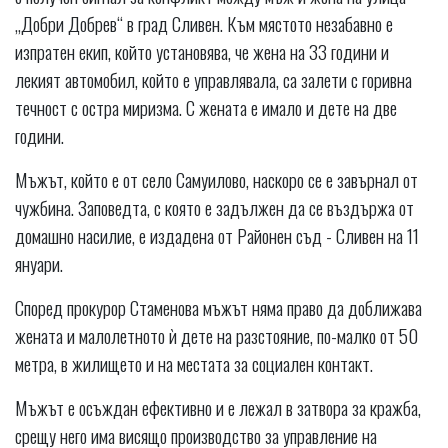
„Добри Добрев“ в град Сливен. Към мястото незабавно е
изпратен екип, който установява, че жена на 33 години и
лекият автомобил, който е управлявала, са залети с горивна
течност с остра миризма. С жената е имало и дете на две
години.
Мъжът, който е от село Самуилово, наскоро се е завърнал от
чужбина. Заповедта, с която е задължен да се въздържа от
домашно насилие, е издадена от Районен съд - Сливен на 11
януари.
Според прокурор Стаменова мъжът няма право да доближава
жената и малолетното ѝ дете на разстояние, по-малко от 50
метра, в жилището и на местата за социален контакт.
Мъжът е осъждан ефективно и е лежал в затвора за кражба,
срещу него има висящо производство за управление на