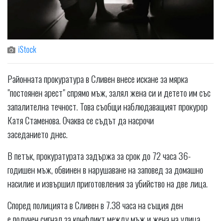
iStock
Районната прокуратура в Сливен внесе искане за мярка
"постоянен арест" спрямо мъж, залял жена си и детето им със
запалителна течност. Това съобщи наблюдаващият прокурор
Катя Стаменова. Очаква се съдът да насрочи
заседанието днес.
В петък, прокуратурата задържа за срок до 72 часа 36-
годишен мъж, обвинен в нарушаване на заповед за домашно
насилие и извършил приготовления за убийство на две лица.
Според полицията в Сливен в 7.38 часа на същия ден
е получен сигнал за конфликт между мъж и жена на улица