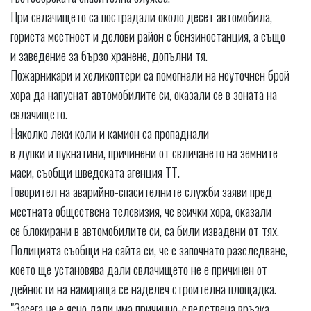
При свлачището са пострадали около десет автомобила,
гориста местност и делови район с бензиностанция, а също
и заведение за бързо хранене, допълни тя.
Пожарникари и хеликоптери са помогнали на неуточнен брой
хора да напуснат автомобилите си, оказали се в зоната на
свлачището.
Няколко леки коли и камион са пропаднали
в дупки и пукнатини, причинени от свличането на земните
маси, съобщи шведската агенция ТТ.
Говорител на аварийно-спасителните служби заяви пред
местната обществена телевизия, че всички хора, оказали
се блокирани в автомобилите си, са били извадени от тях.
Полицията съобщи на сайта си, че е започнато разследване,
което ще установява дали свлачището не е причинен от
дейности на намираща се наделеч строителна площадка.
"Засега не е ясно дали има причинно-следствена връзка