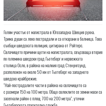
Голям участък от магистрала в Югозападна Швеция рухна.
Трима души са леко пострадали и са откарани в болница. Това
съобщи шведската полиция, цитирана от Ройтерс.
Свлачището причини щети на магистралата, свързваща втория
по големина шведски град Гьотеборг и норвежката
столица Осло, в района на малкия град Стенунгсунд,
разположен на около 50 км от Гьотеборг на западното
шведско крайбрежие.
"Най-пострадалите части в района на свлачището са
с размери 150 на 100 метра. Общо свлеклите се земни маси са
засегнали район с площ 700 на 200 метра", уточни
Гьотеборската спасителна служба.