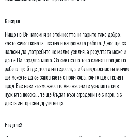
Козирог
Нищо не Ви напомня за стойността на парите така добре,
както качествената, честна и напрегната работа. Днес ще се
наложи да употребите не малко усилия, а резултата може и
да не Ви зарадва много. За сметка на това самият процес на
работа ще бъде доста интересен, а и благодарение на всичко
ще можете да се запознаете с нови хора, които ще открият
пред Вас нови възможности. Ако насочите усилията си в
нужната посока, , те ще бъдат възнаградени не с пари, а с
доста интересни други неща.
Водолей