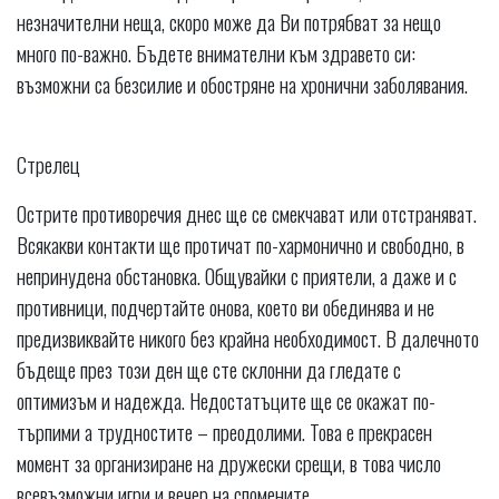
незначителни неща, скоро може да Ви потрябват за нещо
много по-важно. Бъдете внимателни към здравето си:
възможни са безсилие и обостряне на хронични заболявания.
Стрелец
Острите противоречия днес ще се смекчават или отстраняват.
Всякакви контакти ще протичат по-хармонично и свободно, в
непринудена обстановка. Общувайки с приятели, а даже и с
противници, подчертайте онова, което ви обединява и не
предизвиквайте никого без крайна необходимост. В далечното
бъдеще през този ден ще сте склонни да гледате с
оптимизъм и надежда. Недостатъците ще се окажат по-
търпими а трудностите – преодолими. Това е прекрасен
момент за организиране на дружески срещи, в това число
всевъзможни игри и вечер на спомените.