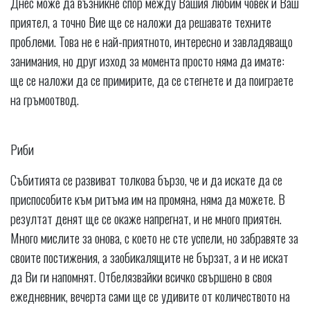
Днес може да възникне спор между Вашия любим човек и Ваш
приятел, а точно Вие ще се наложи да решавате техните
проблеми. Това не е най-приятното, интересно и завладяващо
занимания, но друг изход за момента просто няма да имате:
ще се наложи да се примирите, да се стегнете и да поиграете
на гръмоотвод.
Риби
Събитията се развиват толкова бързо, че и да искате да се
приспособите към ритъма им на промяна, няма да можете. В
резултат денят ще се окаже напрегнат, и не много приятен.
Много мислите за онова, с което не сте успели, но забравяте за
своите постижения, а заобикалящите не бързат, а и не искат
да Ви ги напомнят. Отбелязвайки всичко свършено в своя
ежедневник, вечерта сами ще се удивите от количеството на