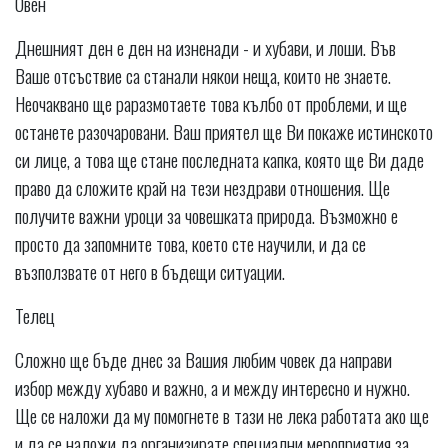
Овен
Днешният ден е ден на изненади - и хубави, и лоши. Във
Ваше отсъствие са станали някои неща, които не знаете.
Неочаквано ще раразмотаете това кълбо от проблеми, и ще
останете разочаровани. Ваш приятел ще Ви покаже истинското
си лице, а това ще стане последната капка, която ще Ви даде
право да сложите край на тези нездрави отношения. Ще
получите важни уроци за човешката природа. Възможно е
просто да запомните това, което сте научили, и да се
възползвате от него в бъдещи ситуации.
Телец
Сложно ще бъде днес за Вашия любим човек да направи
избор между хубаво и важно, а и между интересно и нужно.
Ще се наложи да му помогнете в тази не лека работата ако ще
и да се наложи да организирате специални мероприятия за