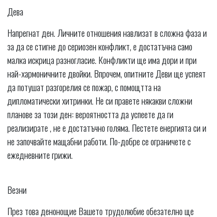
Дева
Напрегнат ден. Личните отношения навлизат в сложна фаза и
за да се стигне до сериозен конфликт, е достатъчна само
малка искрица разногласие. Конфликти ще има дори и при
най-хармоничните двойки. Впрочем, опитните Деви ще успеят
да потушат разгорелия се пожар, с помощтта на
дипломатически хитринки. Не си правете някакви сложни
планове за този ден: вероятността да успеете да ги
реализирате , не е достатъчно голяма. Пестете енергията си и
не започвайте мащабни работи. По-добре се ограничете с
ежедневните грижи.
Везни
През това денонощие Вашето трудолюбие обезателно ще