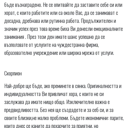
бъде възнаградено. Не се опитвайте да заставите себе си или
хорат, с които работите или са около Вас, да се занимават с
досадна, дребнава или рутинна работа. Продължителен и
значим успех през това време биха Ви донесли емоционалните
занимания . През този ден имате шанс успешно да се
възползвате от услугите на чуждестранна фирма,
образователно учереждение или широка мрежа от услуги.
Скорпион
Най-добре ще бъде, ако преминете в сянка. Оригиналността и
индивидуалността Ви привличат хора, с които не си
заслужава да имате нищо общо. Изключително важна е
предвидливостта. Без нея ще създадете и за себ си, и за
своите близки,не малко проблеми. Бъдете икономични: парите,
които днес се каните да похарчите за приятни, но