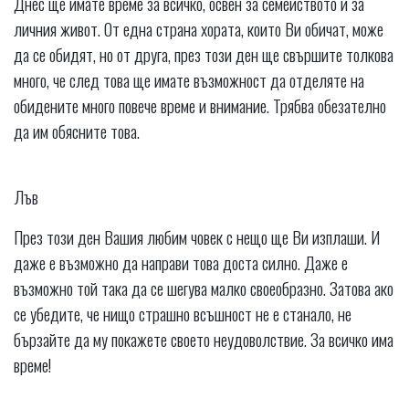
Днес ще имате време за всичко, освен за семейството и за
личния живот. От една страна хората, които Ви обичат, може
да се обидят, но от друга, през този ден ще свършите толкова
много, че след това ще имате възможност да отделяте на
обидените много повече време и внимание. Трябва обезателно
да им обясните това.
Лъв
През този ден Вашия любим човек с нещо ще Ви изплаши. И
даже е възможно да направи това доста силно. Даже е
възможно той така да се шегува малко своеобразно. Затова ако
се убедите, че нищо страшно всъшност не е станало, не
бързайте да му покажете своето неудоволствие. За всичко има
време!