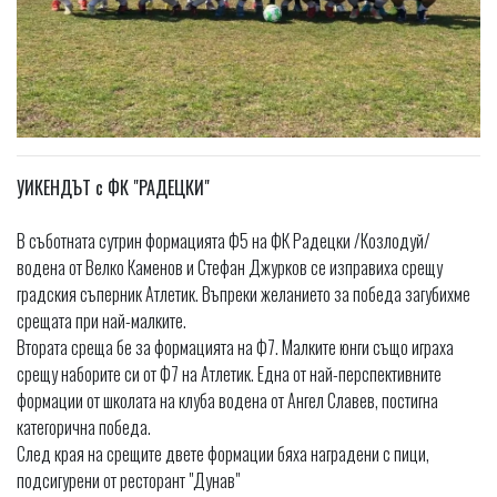
УИКЕНДЪТ с ФК "РАДЕЦКИ"
В съботната сутрин формацията Ф5 на ФК Радецки /Козлодуй/
водена от Велко Каменов и Стефан Джурков се изправиха срещу
градския съперник Атлетик. Въпреки желанието за победа загубихме
срещата при най-малките.
Втората среща бе за формацията на Ф7. Малките юнги също играха
срещу наборите си от Ф7 на Атлетик. Една от най-перспективните
формации от школата на клуба водена от Ангел Славев, постигна
категорична победа.
След края на срещите двете формации бяха наградени с пици,
подсигурени от ресторант "Дунав"