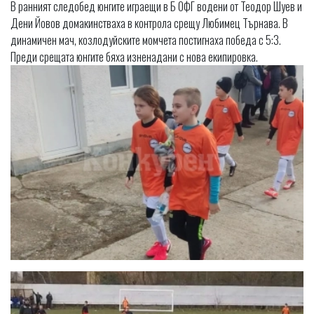
В ранният следобед юнгите играещи в Б ОФГ водени от Теодор Шуев и
Дени Йовов домакинстваха в контрола срещу Любимец Търнава. В
динамичен мач, козлодуйските момчета постигнаха победа с 5:3.
Преди срещата юнгите бяха изненадани с нова екипировка.