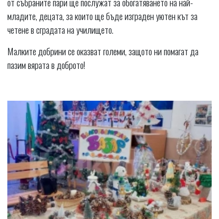
от събраните пари ще послужат за обогатяването на най-
младите, децата, за които ще бъде изграден уютен кът за
четене в сградата на училището.
Малките добрини се оказват големи, защото ни помагат да
пазим вярата в доброто!