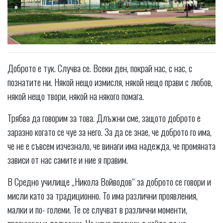
Доброто е тук. Случва се. Всеки ден, покрай нас, с нас, с
познатите ни. Някой нещо измисля, някой нещо прави с любов,
някой нещо твори, някой на някого помага.
Трябва да говорим за това. Длъжни сме, защото доброто е
заразно когато се чуе за него. За да се знае, че доброто го има,
че не е съвсем изчезнало, че винаги има надежда, че промяната
зависи от нас самите и ние я правим.
В Средно училище „Никола Войводов“ за доброто се говори и
мисли като за традиционно. То има различни проявления,
малки и по- големи. Те се случват в различни моменти,
празнични и делнични. Но няма празник, в който да не