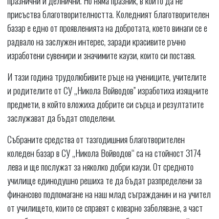
присъства благотворителността. Коледният благотворителен
базар е едно от проявленията на добротата, което винаги се е
радвало на заслужен интерес, заради красивите ръчно
изработени сувенири и значимите каузи, които си поставя.
И тази година трудолюбивите ръце на учениците, учителите
и родителите от СУ „Никола Войводов” изработиха изящните
предмети, в който вложиха добрите си сърца и резултатите
заслужават да бъдат споделени.
Събраните средства от тазгодишния благотворителен
коледен базар в СУ „Никола Войводов“ са на стойност 3174
лева и ще послужат за няколко добри каузи. От средното
училище единодушно решиха те да бъдат разпределени за
финансово подпомагане на наш млад съгражданин и на учител
от училището, които се справят с коварно заболяване, а част