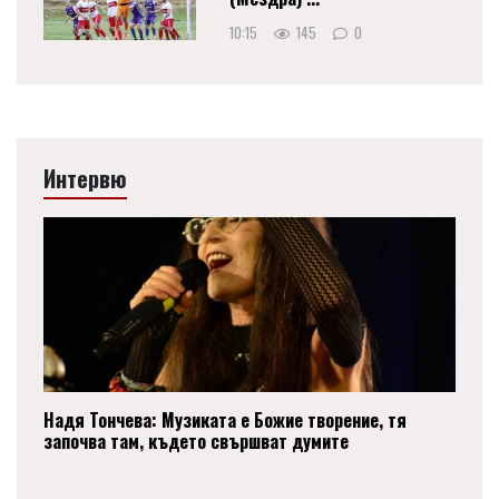
10:15
145
0
Интервю
Надя Тончева: Музиката е Божие творение, тя
започва там, където свършват думите