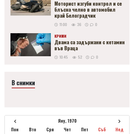
Моторист изгуби контрол и се
блъсна челно в автомобил
край Белоградчик
11:00
36
0
КРИМИ
Двама са задържани с кетамин
във Враца
10:45
52
0
В снимки
Яну, 1970
Пон
Вто
Сря
Чет
Пет
Съб
Нед