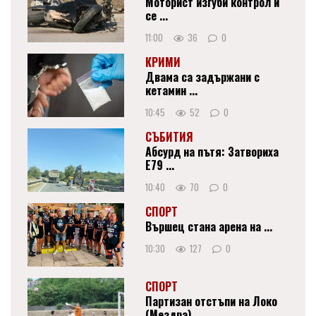
Моторист изгуби контрол и
се ...
11:00
36
0
КРИМИ
Двама са задържани с
кетамин ...
10:45
52
0
СЪБИТИЯ
Абсурд на пътя: Затвориха
Е79 ...
10:40
70
0
СПОРТ
Вършец стана арена на ...
10:30
127
0
СПОРТ
Партизан отстъпи на Локо
(Мездра) ...