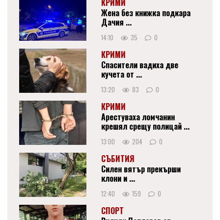
КРИМИ
Жена без книжка подкара
Дачия ...
14:10
35
0
КРИМИ
Спасители вадиха две
кучета от ...
13:20
83
0
КРИМИ
Арестуваха ломчанин
крешял срещу полицай ...
13:00
204
0
СЪБИТИЯ
Силен вятър прекърши
клони и ...
12:40
159
0
СПОРТ