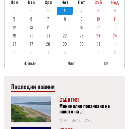
Пон
Вто
Сря
Чет
Пет
Съб
Нед
29
30
31
1
2
3
4
5
6
7
8
9
10
11
12
13
14
15
16
17
18
19
20
21
22
23
24
25
26
27
28
29
30
31
1
2
3
4
5
6
7
8
Изчисти
Днес
OK
Последни новини
СЪБИТИЯ
Минимално покачване на
нивото на ...
14:25
15
0