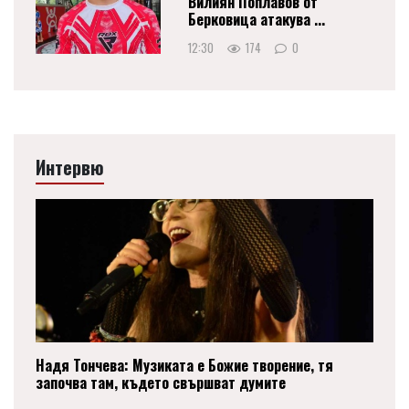
Вилиян Поплавов от
Берковица атакува ...
12:30
174
0
Интервю
Надя Тончева: Музиката е Божие творение, тя
започва там, където свършват думите