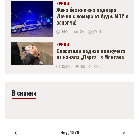
КРИМИ
Жена без книжка подкара
Дачия с номера от Ауди, МВР я
закопча!
14:10
35
0
КРИМИ
Спасители вадиха две кучета
от канала „Парта“ в Монтана
13:20
83
0
В снимки
Яну, 1970