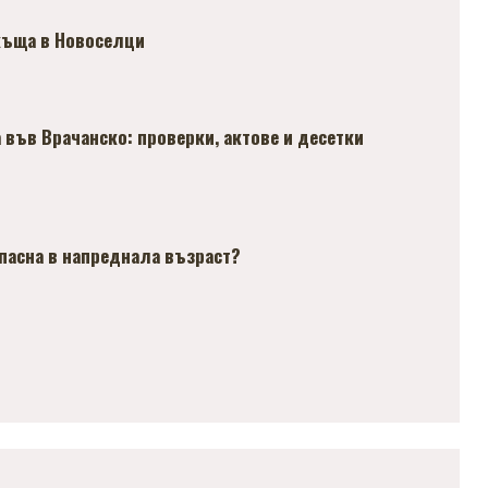
къща в Новоселци
 във Врачанско: проверки, актове и десетки
пасна в напреднала възраст?