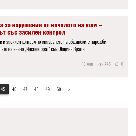
а за нарушения от началото на юли –
ът със засилен контрол
и и засилен контрол по спазването на общинските наредби
ите на звено „Инспекторат“ към Община Враца.
10 юли
446
0
45
46
47
48
49
50
»