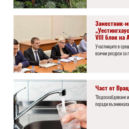
Заместник-м
„Уестингхаус
VIII блок на
Участниците в сре
всички ресурси за 
Част от Врац
"Водоснабдяване и
поради възникнала