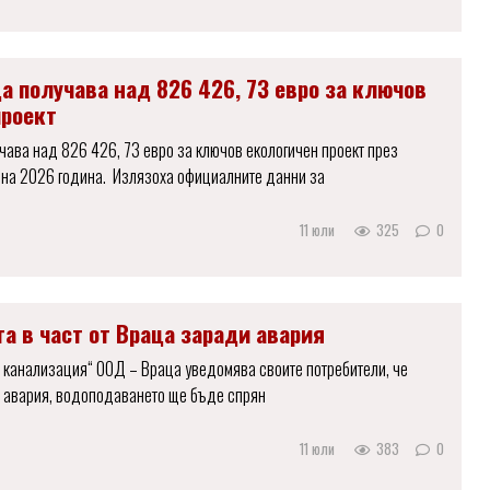
а получава над 826 426, 73 евро за ключов
проект
ава над 826 426, 73 евро за ключов екологичен проект през
 на 2026 година. Излязоха официалните данни за
11 юли
325
0
а в част от Враца заради авария
 канализация“ ООД – Враца уведомява своите потребители, че
 авария, водоподаването ще бъде спрян
11 юли
383
0