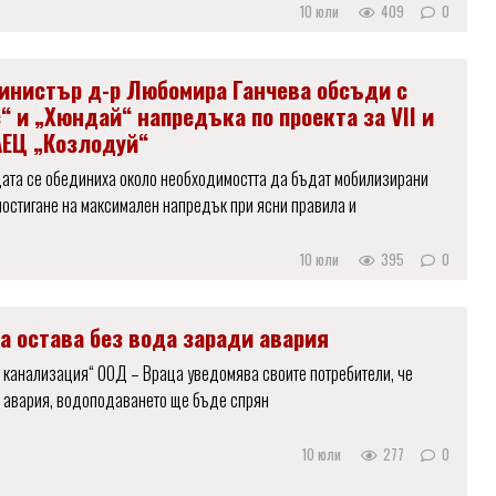
10 юли
409
0
инистър д-р Любомира Ганчева обсъди с
“ и „Хюндай“ напредъка по проекта за VII и
 АЕЦ „Козлодуй“
щата се обединиха около необходимостта да бъдат мобилизирани
постигане на максимален напредък при ясни правила и
10 юли
395
0
а остава без вода заради авария
 канализация“ ООД – Враца уведомява своите потребители, че
 авария, водоподаването ще бъде спрян
10 юли
277
0