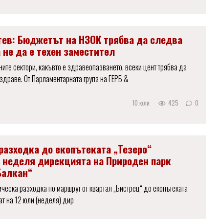
тев: Бюджетът на НЗОК трябва да следва
 не да е техен заместител
ните сектори, какъвто е здравеопазването, всеки цент трябва да
здраве. От Парламентарната група на ГЕРБ &
10 юли
425
0
разходка до екопътеката „Тезеро“
в неделя дирекцията на Природен парк
Балкан“
ческа разходка по маршрут от квартал „Бистрец“ до екопътеката
ат на 12 юли (неделя) дир