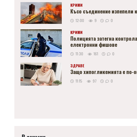
КРИМИ
Късо съединение изпепели 
12:00
9
0
КРИМИ
Полицията затегна контрола
електронни фишове
11:30
161
0
ЗДРАВЕ
Защо хипогликемията е по-о
11:15
97
0
В снимки