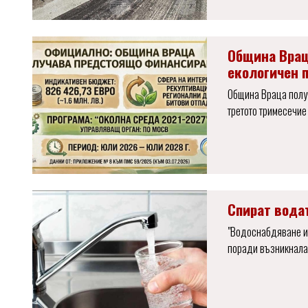
Община Врац
екологичен 
Община Враца получ
третото тримесечие
Спират водат
"Водоснабдяване и
поради възникнала