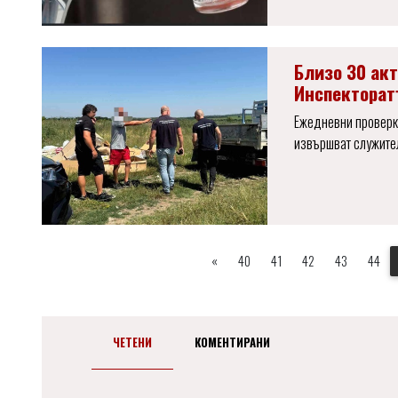
Близо 30 акт
Инспекторат
Ежедневни проверк
извършват служител
«
40
41
42
43
44
ЧЕТЕНИ
КОМЕНТИРАНИ