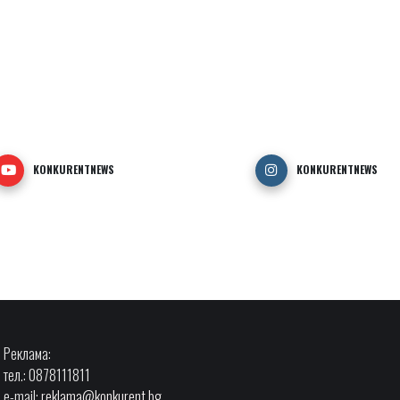
KONKURENTNEWS
KONKURENTNEWS
Реклама:
тел.: 0878111811
e-mail:
reklama@konkurent.bg