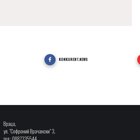
KONKURENT.NEWS
Враца,
ул. "Софроний Врачански" 3,
тел.: 0887335544