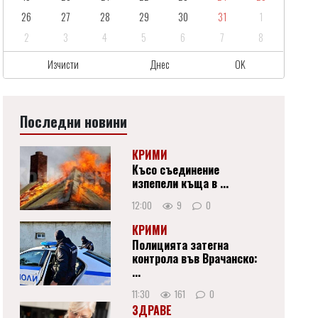
26
27
28
29
30
31
1
2
3
4
5
6
7
8
Изчисти
Днес
OK
Последни новини
КРИМИ
Късо съединение
изпепели къща в ...
12:00
9
0
КРИМИ
Полицията затегна
контрола във Врачанско:
...
11:30
161
0
ЗДРАВЕ