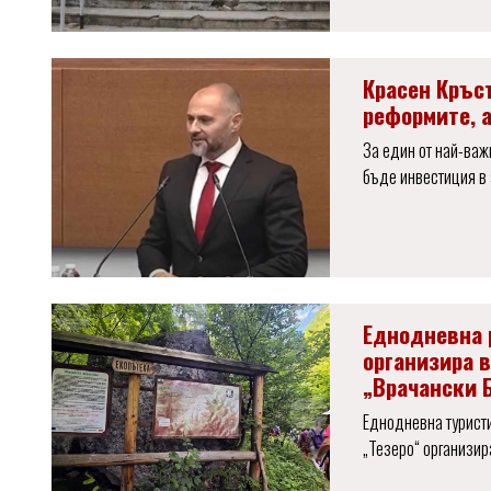
Красен Кръс
реформите, а
За един от най-важ
бъде инвестиция в 
Еднодневна 
организира 
„Врачански 
Еднодневна туристи
„Тезеро“ организир