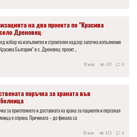
изацията на два проекта по "Красива
 село Дреновец
ед избор на изпълнител и строителен надзор започна изпълнение
,Красива България“ в с. Дреновец: проект ,,
10 юли
431
0
ствената поръчка за храната във
 болница
ка за приготвянето и доставката на храна за пациенти и персонал
лница е спряна. Причината – до финала са
10 юли
473
0