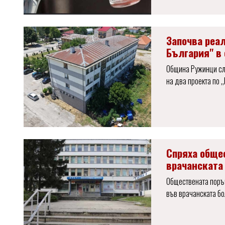
Започва реал
България" в
Община Ружинци сл
на два проекта по ,
Спряха обще
врачанската
Обществената поръч
във врачанската бо