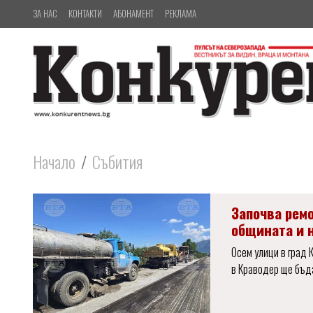
ЗА НАС
КОНТАКТИ
АБОНАМЕНТ
РЕКЛАМА
Начало
Събития
Започва ремо
общината и 
Осем улици в град 
в Краводер ще бъда