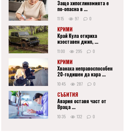
Защо хипогликемията е
по-опасна в ...
11:15
97
0
КРИМИ
Край Кула откриха
изоставен джип, ...
11:00
295
0
КРИМИ
Хванаха неправоспособен
20-годишен да кара ...
10:45
287
0
СЪБИТИЯ
Авария оставя част от
Враца ...
10:35
132
0