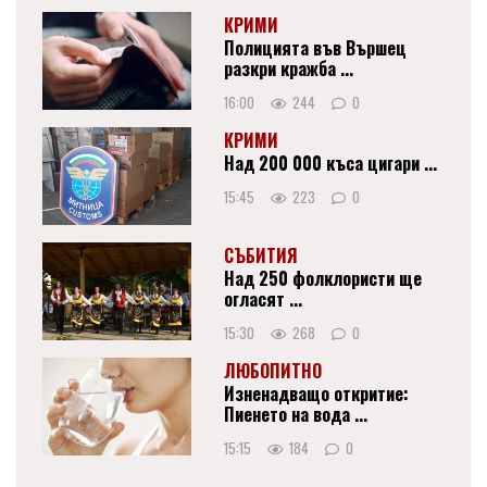
КРИМИ
Полицията във Вършец
разкри кражба ...
16:00
244
0
КРИМИ
Над 200 000 къса цигари ...
15:45
223
0
СЪБИТИЯ
Над 250 фолклористи ще
огласят ...
15:30
268
0
ЛЮБОПИТНО
Изненадващо откритие:
Пиенето на вода ...
15:15
184
0