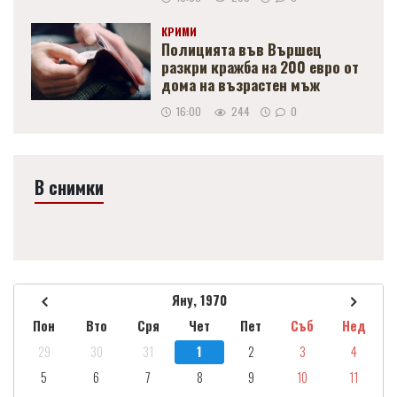
КРИМИ
Полицията във Вършец
разкри кражба на 200 евро от
дома на възрастен мъж
16:00
244
0
В снимки
Яну, 1970
Пон
Вто
Сря
Чет
Пет
Съб
Нед
29
30
31
1
2
3
4
5
6
7
8
9
10
11