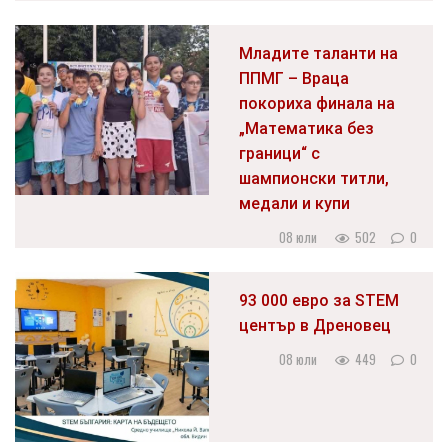
Младите таланти на
ППМГ – Враца
покориха финала на
„Математика без
граници“ с
шампионски титли,
медали и купи
08 юли
502
0
93 000 евро за STEM
център в Дреновец
08 юли
449
0