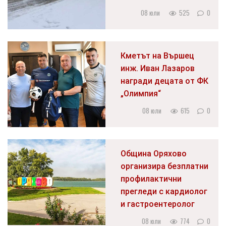
08 юли
525
0
Кметът на Вършец
инж. Иван Лазаров
награди децата от ФК
„Олимпия“
08 юли
615
0
Община Оряхово
организира безплатни
профилактични
прегледи с кардиолог
и гастроентеролог
08 юли
774
0