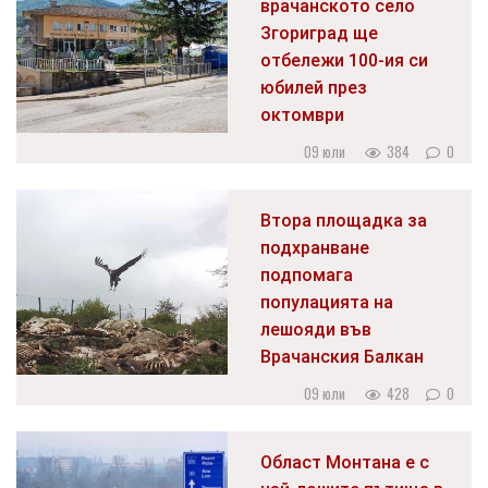
врачанското село
Згориград ще
отбележи 100-ия си
юбилей през
октомври
09 юли
384
0
Втора площадка за
подхранване
подпомага
популацията на
лешояди във
Врачанския Балкан
09 юли
428
0
Област Монтана е с