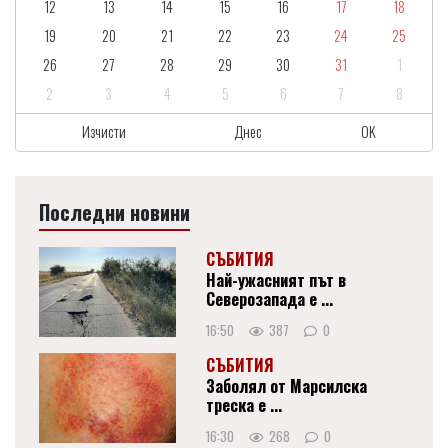
12
13
14
15
16
17
18
19
20
21
22
23
24
25
26
27
28
29
30
31
1
2
3
4
5
6
7
8
Изчисти
Днес
OK
Последни новини
СЪБИТИЯ
Най-ужасният път в
Северозапада е ...
16:50
387
0
СЪБИТИЯ
Заболял от Марсилска
треска е ...
16:30
268
0