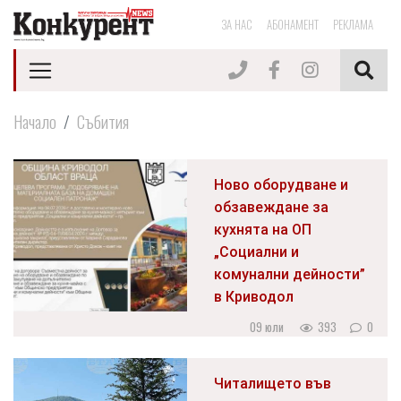
ЗА НАС
АБОНАМЕНТ
РЕКЛАМА
Начало
Събития
Ново оборудване и
обзавеждане за
кухнята на ОП
„Социални и
комунални дейности”
в Криводол
09 юли
393
0
Читалището във