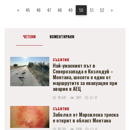
«
45
46
47
48
49
50
51
52
»
ЧЕТЕНИ
КОМЕНТИРАНИ
СЪБИТИЯ
Най-ужасният път в
Северозапада е Козлодуй –
Монтана, шосето е един от
маршрутите за евакуация при
авария в АЕЦ
16:50
387
0
СЪБИТИЯ
Заболял от Марсилска треска
е открит в област Монтана
16:30
268
0