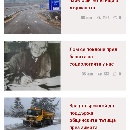
най-лошите пътища в
държавата
08 юли
1167
0
Лом се поклони пред
бащата на
социологията у нас
08 юли
613
0
Враца търси кой да
поддържа
общинските пътища
през зимата