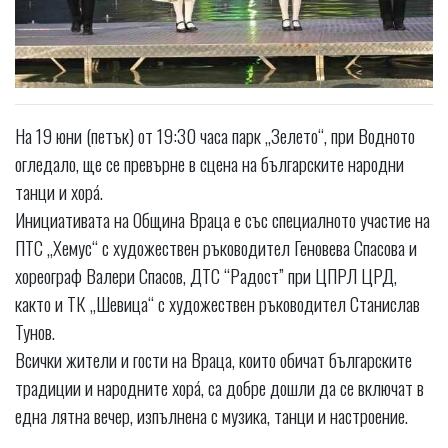
На 19 юни (петък) от 19:30 часа парк „Зелето“, при Водното
огледало, ще се превърне в сцена на българските народни
танци и хорá.
Инициативата на Община Враца е със специалното участие на
ПТС „Хемус“ с художествен ръководител Геновева Спасова и
хореограф Валери Спасов, ДТС “Радост” при ЦПРЛ ЦРД,
както и ТК „Шевица“ с художествен ръководител Станислав
Тунов.
Всички жители и гости на Враца, които обичат българските
традиции и народните хорá, са добре дошли да се включат в
една лятна вечер, изпълнена с музика, танци и настроение.