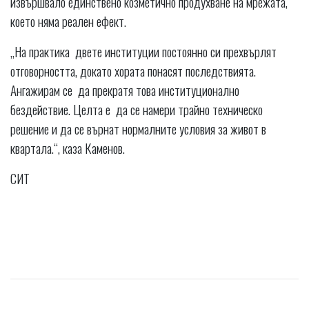
извършвало единствено козметично продухване на мрежата,
което няма реален ефект.
„На практика двете институции постоянно си прехвърлят
отговорността, докато хората понасят последствията.
Ангажирам се да прекратя това институционално
бездействие. Целта е да се намери трайно техническо
решение и да се върнат нормалните условия за живот в
квартала.“, каза Каменов.
СИТ