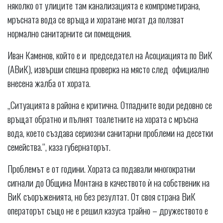
няколко от улиците там канализацията е компрометирана,
мръсната вода се връща и хоратане могат да ползват
нормално санитарните си помещения.
Иван Каменов, който е и председател на Асоциацията по ВиК
(АВиК), извърши спешна проверка на място след официално
внесена жалба от хората.
„Ситуацията в района е критична. Отпадните води редовно се
връщат обратно и пълнят тоалетните на хората с мръсна
вода, което създава сериозни санитарни проблеми на десетки
семейства.“, каза губернаторът.
Проблемът е от години. Хората са подавали многократни
сигнали до Община Монтана в качеството ѝ на собственик на
ВиК съоръженията, но без резултат. От своя страна ВиК
операторът също не е решил казуса трайно – дружеството е