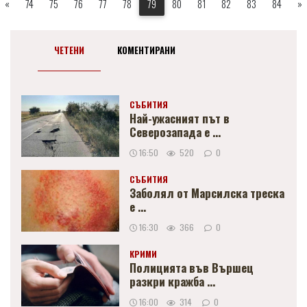
«
74
75
76
77
78
79
80
81
82
83
84
»
ЧЕТЕНИ
КОМЕНТИРАНИ
СЪБИТИЯ
Най-ужасният път в
Северозапада е ...
16:50
520
0
СЪБИТИЯ
Заболял от Марсилска треска
е ...
16:30
366
0
КРИМИ
Полицията във Вършец
разкри кражба ...
16:00
314
0