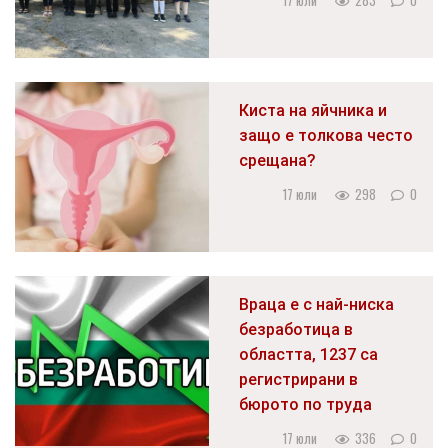
17 юли
283
0
Киста на яйчника и
защо е толкова често
срещана?
17 юли
298
0
Враца е с най-ниска
безработица в
областта, 1237 са
регистрирани в
бюрото по труда
17 юли
336
0