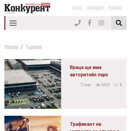
ЗА НАС
АБОНАМЕНТ
РЕКЛАМА
Начало
Търсене
Враца ще има
авторитейл парк
17 юли
6426
0
Трафикант на