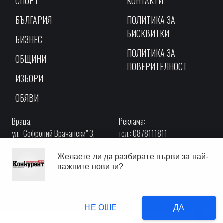
СПОРТ
КОНТАКТИ
БЪЛГАРИЯ
ПОЛИТИКА ЗА
БИСКВИТКИ
БИЗНЕС
ПОЛИТИКА ЗА
ОБЩИНИ
ПОВЕРИТЕЛНОСТ
ИЗБОРИ
ОБЯВИ
Враца,
Реклама:
ул. "Софроний Врачански" 3,
тел.: 0878111811
тел.: 0887335544
e-mail:
reklama@konkurent.bg
e-mail:
editor@konkurent.bg
Желаете ли да разбирате първи за най-
важните новини?
novini@konkurent.bg
Created by:
DREAMmedia Creative studio
НЕ ОЩЕ
ДА