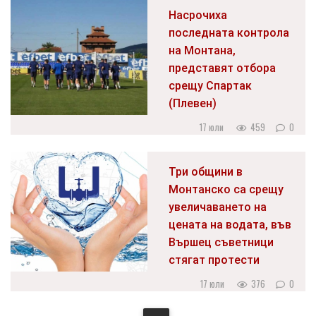
Насрочиха
последната контрола
на Монтана,
представят отбора
срещу Спартак
(Плевен)
17 юли
459
0
Три общини в
Монтанско са срещу
увеличаването на
цената на водата, във
Вършец съветници
стягат протести
17 юли
376
0