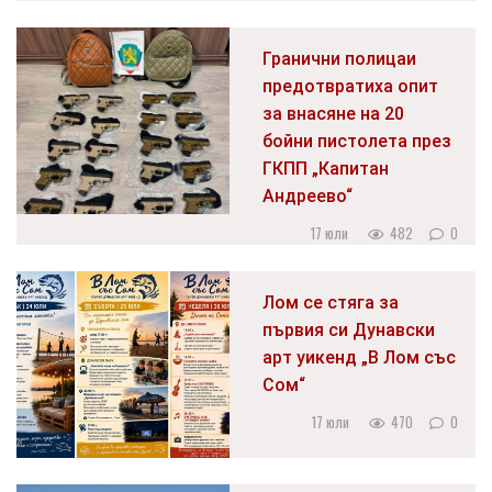
Гранични полицаи
предотвратиха опит
за внасяне на 20
бойни пистолета през
ГКПП „Капитан
Андреево“
17 юли
482
0
Лом се стяга за
първия си Дунавски
арт уикенд „В Лом със
Сом“
17 юли
470
0