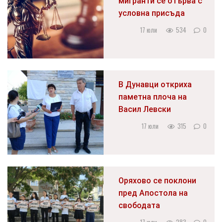
мигранти се отърва с
условна присъда
17 юли
534
0
В Дунавци откриха
паметна плоча на
Васил Левски
17 юли
315
0
Оряхово се поклони
пред Апостола на
свободата