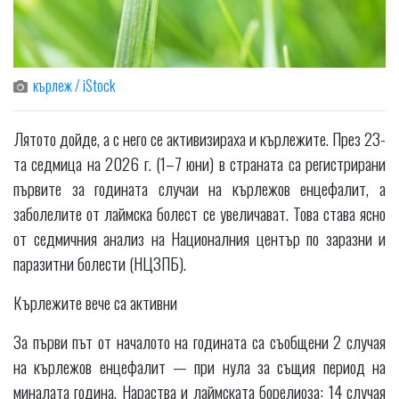
кърлеж / iStock
Лятото дойде, а с него се активизираха и кърлежите. През 23-
та седмица на 2026 г. (1–7 юни) в страната са регистрирани
първите за годината случаи на кърлежов енцефалит, а
заболелите от лаймска болест се увеличават. Това става ясно
от седмичния анализ на Националния център по заразни и
паразитни болести (НЦЗПБ).
Кърлежите вече са активни
За първи път от началото на годината са съобщени 2 случая
на кърлежов енцефалит — при нула за същия период на
миналата година. Нараства и лаймската борелиоза: 14 случая