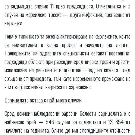
за седмицата спрямо 11 през предходната. Отчетени са и 5
случая на марсилска треска — друга инфекция, пренасяна от
кърлежи.
Това е типичното за сезона активизиране на кърлежите, които
са най-активни в късна пролет и началото на лятото.
Препоръките на здравните специалисти остават постоянни:
подходящо облекло при разходки сред високи треви и храсти,
използване на репеленти и щателен оглед на кожата след
връщане от природата, тъй като навременното премахване на
впит кърлеж намалява риска от заразяване.
Варицелата остава с най-много случаи
Сред всички наблюдавани заразни болести варицелата е с
най-висок брой — 546 случая за седмицата и 13 854 от
началото на годината, близо до миналогодишните стойности