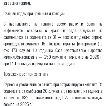
за същия период.
Сезонен подем при чревните инфекции
С настъпването на топлото време расте и броят на
инфекциите, свързани с храна и вода. Случаите на
салмонелоза за седмицата са 31 — повече от двойно спрямо
предходната седмица (15). Гастроентеритът (ентероколит) е
със 173 случая. На годишна база чувствително нараства
кампилобактериозата — 250 случая от началото на 2026 г.
при 140 за същия период на миналата година.
Тревожен ръст при хепатита
Сериозно увеличение се отчита при острия вирусен хепатит. За
седмицата са съобщени 26 случая, а от началото на годината
те вече са 832 — значително над 527-те случая за същия
период на 2025 г.