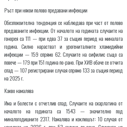
Ръст при някои полово предавани инфекции
Обезпокоителна тенденция се наблюдава при част от полово
предаваните инфекции. От началото на годината случаите на
гонорея са 111 — при едва 37 за същия период на миналата
година. Силно нарастват и урогениталните хламидийни
инфекции — 159 спрямо 62. Случаите на сифилис също са
повече — 179 при 151 година по-рано. При ХИВ обаче се отчита
спад — 107 регистрирани случая спрямо 133 за същия период
на 2025 г.
Какво намалява
Има и болести с отчетлив спад. Случаите на скарлатина от
началото на годината са 1543 — значително под
миналогодишните 2317. Намалява и коклюшът: 10 случая от
началото на 2026 г. при 53 година по-рано. Случаите на