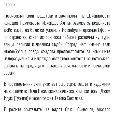
страни.
Творческият екип представи и своя прочит на Шекспировата
комедия. Режисьорът Искендер Алтън разказа за решението
действието да бъде ситуирано в Истанбул и древния Ефес –
пространства, които исторически събират различни култури,
езици, религии и човешки съдби. Според него именно тази
многообразна среда създава предпоставките за комичните
недоразумения и изгражда естествен контекст за историята,
основана на поредица от объркани самоличности и неочаквани
срещи.
В постановъчния екип участват още сценографът и художник
на костюмите Надя Василева-Ковачовска, композиторът Джем
Идиз (Турция) и хореографът Татяна Соколова.
В ролите зрителите ще видят Огнян Симеонов, Анастас