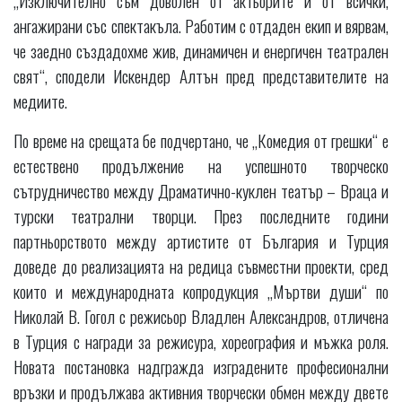
„Изключително съм доволен от актьорите и от всички,
ангажирани със спектакъла. Работим с отдаден екип и вярвам,
че заедно създадохме жив, динамичен и енергичен театрален
свят“, сподели Искендер Алтън пред представителите на
медиите.
По време на срещата бе подчертано, че „Комедия от грешки“ е
естествено продължение на успешното творческо
сътрудничество между Драматично-куклен театър – Враца и
турски театрални творци. През последните години
партньорството между артистите от България и Турция
доведе до реализацията на редица съвместни проекти, сред
които и международната копродукция „Мъртви души“ по
Николай В. Гогол с режисьор Владлен Александров, отличена
в Турция с награди за режисура, хореография и мъжка роля.
Новата постановка надгражда изградените професионални
връзки и продължава активния творчески обмен между двете