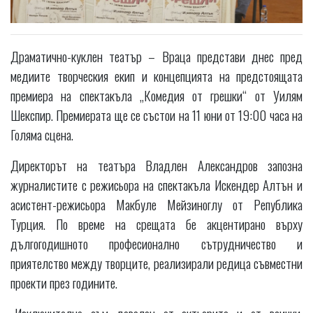
Драматично-куклен театър – Враца представи днес пред
медиите творческия екип и концепцията на предстоящата
премиера на спектакъла „Комедия от грешки“ от Уилям
Шекспир. Премиерата ще се състои на 11 юни от 19:00 часа на
Голяма сцена.
Директорът на театъра Владлен Александров запозна
журналистите с режисьора на спектакъла Искендер Алтън и
асистент-режисьора Макбуле Мейзиноглу от Република
Турция. По време на срещата бе акцентирано върху
дългогодишното професионално сътрудничество и
приятелство между творците, реализирали редица съвместни
проекти през годините.